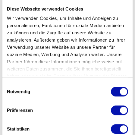
Wichtige Angaben, die der Kursleitung
Diese Webseite verwendet Cookies
bekannt sein müssen
(Gesundheitliche
Probleme, Diät, Allergien)?
Wir verwenden Cookies, um Inhalte und Anzeigen zu
personalisieren, Funktionen für soziale Medien anbieten
zu können und die Zugriffe auf unsere Website zu
analysieren. Außerdem geben wir Informationen zu Ihrer
Verwendung unserer Website an unsere Partner für
soziale Medien, Werbung und Analysen weiter. Unsere
Partner führen diese Informationen möglicherweise mit
AGB
*
weiteren Daten zusammen, die Sie ihnen bereitgestellt
Ja, ich akzeptiere die allgemeinen
haben oder die sie im Rahmen Ihrer Nutzung der Dienste
Geschäftsbedingungen (AGB)
gesammelt haben.
Einwilligungsauswahl
AGB lesen
Notwendig
Wir verwenden Ihre E-Mailadresse, um Sie
zukünftig ca. 4x pro Jahr über aktuelle
Präferenzen
Kursangebote zu informieren.
Nein, ich möchte zukünftig nicht mehr
Statistiken
per E-Mail über aktuelle Kursangebote