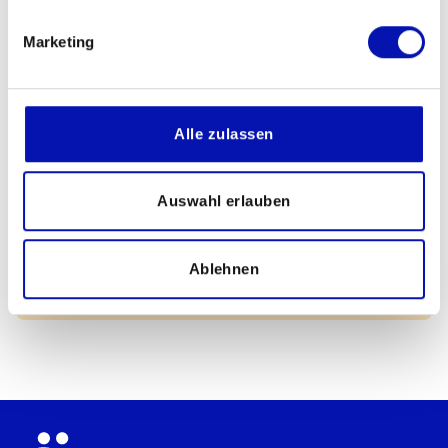
informiert werden.
Marketing
Alle zulassen
Auswahl erlauben
Downloads
Ablehnen
AGB Kurse (PDF) downloaden