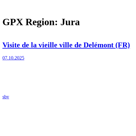
Direkt
GPX Region:
Jura
zum
Inhalt
wechseln
Visite de la vieille ville de Delémont (FR)
07.10.2025
sbv