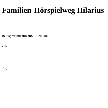
Direkt
Familien-Hörspielweg Hilarius
zum
Inhalt
wechseln
Beitrag veröffentlicht
07.10.2025
in
von
sbv