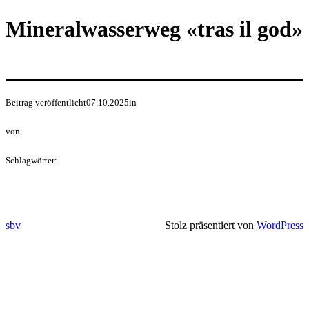
Direkt
Mineralwasserweg «tras il god»
zum
Inhalt
wechseln
Beitrag veröffentlicht
07.10.2025
in
von
Schlagwörter:
sbv
Stolz präsentiert von
WordPress