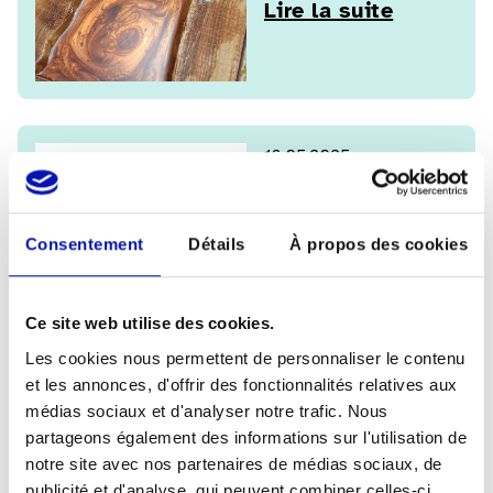
Lire la suite
16.05.2025
Après-midi
découverte :
Consentement
Détails
À propos des cookies
visite d’un
atelier
Ce site web utilise des cookies.
céramique
Les cookies nous permettent de personnaliser le contenu
Lire la suite
et les annonces, d'offrir des fonctionnalités relatives aux
médias sociaux et d'analyser notre trafic. Nous
partageons également des informations sur l'utilisation de
notre site avec nos partenaires de médias sociaux, de
14.04.2025
publicité et d'analyse, qui peuvent combiner celles-ci