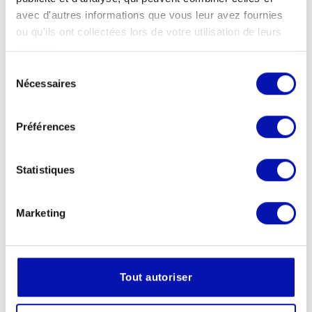
Atelier, apéro
avec d'autres informations que vous leur avez fournies
et loto de
ou qu'ils ont collectées lors de votre utilisation de leurs
services.
Pâques
Sélection
Lire la suite
Nécessaires
du
consentement
Préférences
05.03.2025
Première table
Statistiques
ronde de
l’année
Marketing
Lire la suite
Tout autoriser
07.02.2025