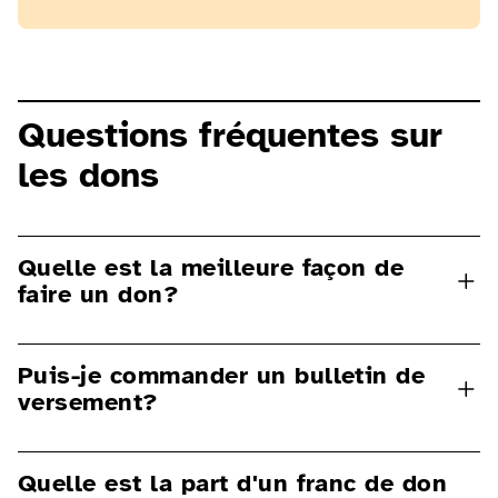
Questions fréquentes sur
les dons
Quelle est la meilleure façon de
faire un don?
Vous avez la possibilité de faire un
Puis-je commander un bulletin de
don pour différents thèmes et offres
versement?
de la fsa.
Si vous faites un “don général”, vous
Vous préférez effectuer un versement
nous permettez d’utiliser votre don là
Quelle est la part d'un franc de don
par bulletin de versement ?