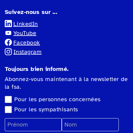
secteur sur l’accessibilité. Nous
Suivez-nous sur ...
proposons également des ateliers
spécialisés et des tests de produits
LinkedIn
pour améliorer l’accessibilité des
YouTube
sites web et des applications.
Facebook
Instagram
Toujours bien informé.
Abonnez-vous maintenant à la newsletter de
la fsa.
Sélection du type de newsletter
Pour les personnes concernées
Pour les sympathisants
Prénom
Nom