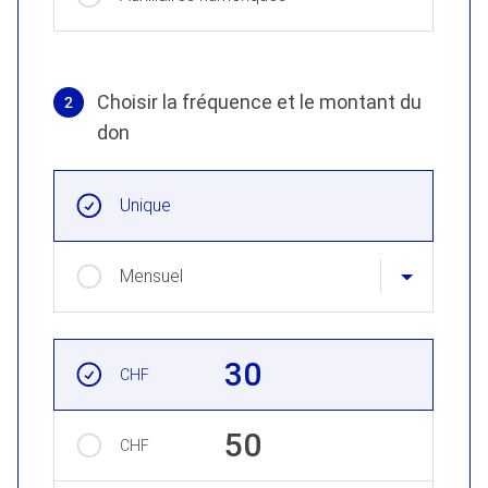
Choisir la fréquence et le montant du
2
don
Choisir la fréquence et le montant du don
Intervals réguliers
Unique
Mensuel
Montant
30
CHF
50
CHF