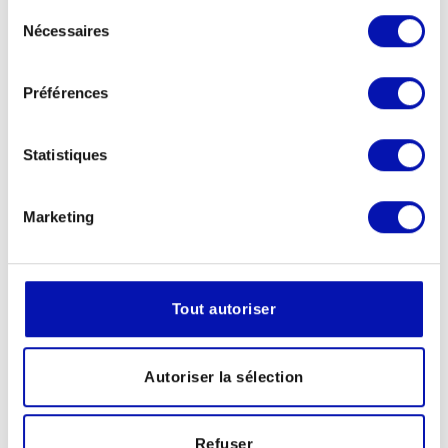
sur la protection des données (RGPD art. 6
Sélection
para. 1a). Ledit consentement peut être
Nécessaires
du
modifié ou révoqué à tout moment.
consentement
Préférences
Statistiques
Don de 30 CHF
Marketing
Payer en toute sécurité avec
RaiseNow
Tout autoriser
Protection des données
Autoriser la sélection
Refuser