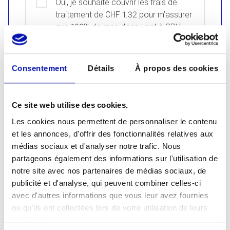
Oui, je souhaite couvrir les frais de
traitement de CHF 1.32 pour m’assurer
que 100% de mes dons vont à SBV-
FSA
Consentement
Détails
À propos des cookies
Recevoir des informations par courriel
7
Ce site web utilise des cookies.
Les cookies nous permettent de personnaliser le contenu
Veuillez me tenir informé
et les annonces, d'offrir des fonctionnalités relatives aux
médias sociaux et d'analyser notre trafic. Nous
Il nous tient à cœur d’être transparents.
partageons également des informations sur l'utilisation de
Votre consentement nous permet de vous
notre site avec nos partenaires de médias sociaux, de
envoyer des e-mails contenant des
publicité et d'analyse, qui peuvent combiner celles-ci
nouveautés et des informations concernant
avec d'autres informations que vous leur avez fournies
les développements importants. Nous
ou qu'ils ont collectées lors de votre utilisation de leurs
sommes conformes au règlement européen
services.