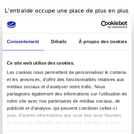
L’entraide occupe une place de plus en plus
importante et procure à nos membres un
sentiment d’être entendu et compris.
L’offre est adaptée aux souhaits et aux
Consentement
Détails
À propos des cookies
goûts individuels. Les section organises les
activités suivantes :
Ce site web utilise des cookies.
Voyages, visites culturelles
Les cookies nous permettent de personnaliser le contenu
Tournois de jass et de jeux de société
et les annonces, d'offrir des fonctionnalités relatives aux
Randonnées
médias sociaux et d'analyser notre trafic. Nous
Fête de fin d’année
partageons également des informations sur l'utilisation de
Groupe WhatsApp
notre site avec nos partenaires de médias sociaux, de
Journée de la canne blanche (JCB)
publicité et d'analyse, qui peuvent combiner celles-ci
avec d'autres informations que vous leur avez fournies
En tant que membre actif de la section
ou qu'ils ont collectées lors de votre utilisation de leurs
Jura, il est également possible de profiter
services.