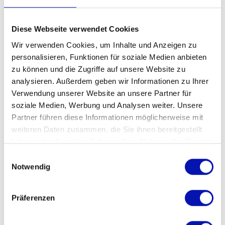
Moment. Aber keine Sorge, wir
haben ihn alle erwischt!
Diese Webseite verwendet Cookies
Pünktlich zurück in Luzern
Wir verwenden Cookies, um Inhalte und Anzeigen zu
personalisieren, Funktionen für soziale Medien anbieten
machten wir uns zufrieden auf
zu können und die Zugriffe auf unsere Website zu
den Heimweg und liessen
analysieren. Außerdem geben wir Informationen zu Ihrer
diesen schönen, friedlichen Tag
Verwendung unserer Website an unsere Partner für
soziale Medien, Werbung und Analysen weiter. Unsere
nachklingen.
Partner führen diese Informationen möglicherweise mit
weiteren Daten zusammen, die Sie ihnen bereitgestellt
haben oder die sie im Rahmen Ihrer Nutzung der Dienste
gesammelt haben.
Einwilligungsauswahl
Notwendig
Präferenzen