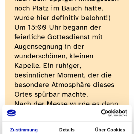
noch Platz im Bauch hatte,
wurde hier definitiv belohnt!)
Um 15:00 Uhr begann der
feierliche Gottesdienst mit
Augensegnung in der
wunderschönen, kleinen
Kapelle. Ein ruhiger,
besinnlicher Moment, der die
besondere Atmosphäre dieses
Ortes spürbar machte.
Nach der Messe wurde es dann
noch einmal sportlich: Ein
kurzer Spurt zum Bus sorgte für
Zustimmung
Details
Über Cookies
einen überraschenden Fitness-