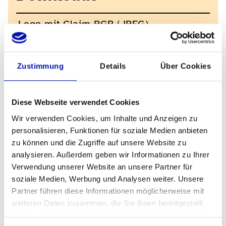
Logo mit Claim RGB (JPEG)
downloaden
Logo mit Claim CMYK (JPEG)
Zustimmung
Details
Über Cookies
downloaden
Logo ohne Claim RGB (JPEG)
Diese Webseite verwendet Cookies
downloaden
Wir verwenden Cookies, um Inhalte und Anzeigen zu
Logo ohne Claim CMYK (JPEG)
personalisieren, Funktionen für soziale Medien anbieten
downloaden
zu können und die Zugriffe auf unsere Website zu
analysieren. Außerdem geben wir Informationen zu Ihrer
Verwendung unserer Website an unsere Partner für
soziale Medien, Werbung und Analysen weiter. Unsere
Partner führen diese Informationen möglicherweise mit
Links
weiteren Daten zusammen, die Sie ihnen bereitgestellt
haben oder die sie im Rahmen Ihrer Nutzung der Dienste