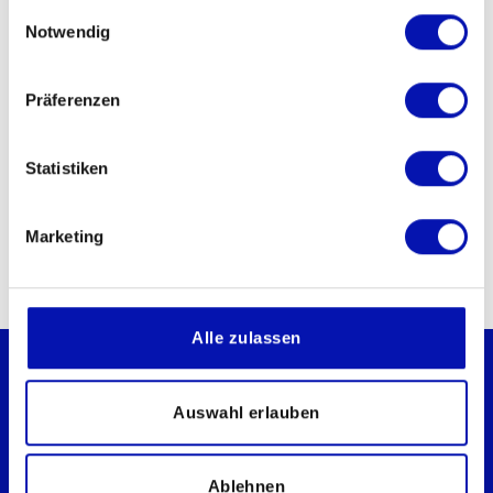
gesammelt haben.
Einwilligungsauswahl
Medienmitteilungen
Notwendig
Spannende Fragen und Antworten
zum Thema Sehbehinderung
Präferenzen
Kampagnen & Aktionstage
Statistiken
Publikationen & Apps
Marketing
Alle zulassen
Auswahl erlauben
Schweizerischer Blinden- und
Ablehnen