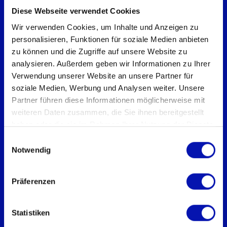
Diese Webseite verwendet Cookies
Wir verwenden Cookies, um Inhalte und Anzeigen zu
Schweizerischer Blinden- und
personalisieren, Funktionen für soziale Medien anbieten
Sehbehindertenverband sbv
zu können und die Zugriffe auf unsere Website zu
Geschäftsstelle
analysieren. Außerdem geben wir Informationen zu Ihrer
Verwendung unserer Website an unsere Partner für
Könizstrasse 23
soziale Medien, Werbung und Analysen weiter. Unsere
Postfach
Partner führen diese Informationen möglicherweise mit
3001 Bern
weiteren Daten zusammen, die Sie ihnen bereitgestellt
Telefon:
031 390 88 00
haben oder die sie im Rahmen Ihrer Nutzung der Dienste
gesammelt haben.
E-Mail:
info@sbv-fsa.ch
Einwilligungsauswahl
Notwendig
IBAN: CH34 0900 0000 3000 2887 6
Präferenzen
Datenschutz
Impressum
Cookie-Einstellungen
Statistiken