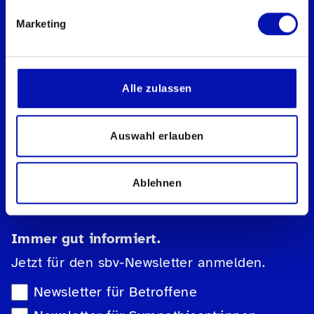
Diese Website ist durch reCAPTCHA
Marketing
geschützt und es gelten die
Datenschutzbestimmungen
und
Nutzungsbedingungen
von Google.
Alle zulassen
Folgen Sie uns auf ...
LinkedIn
Auswahl erlauben
YouTube
Facebook
Ablehnen
Instagram
Immer gut informiert.
Jetzt für den sbv-Newsletter anmelden.
Newsletter-Auswahl
Newsletter für Betroffene