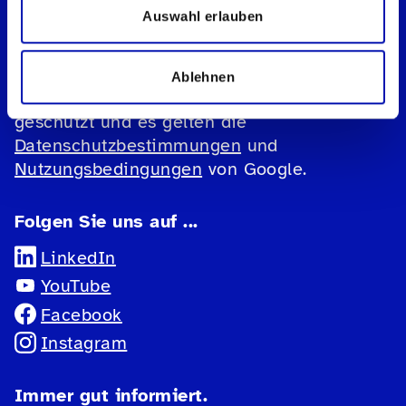
Datenschutz
Auswahl erlauben
Impressum
Cookie-Einstellungen
Ablehnen
Diese Website ist durch reCAPTCHA
geschützt und es gelten die
Datenschutzbestimmungen
und
Nutzungsbedingungen
von Google.
Folgen Sie uns auf ...
LinkedIn
YouTube
Facebook
Instagram
Immer gut informiert.