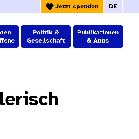
Jetzt spenden
DE
Sprachwahl:
äten
Politik &
Publikationen
ffene
Gesellschaft
& Apps
lerisch