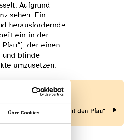
sselt. Aufgrund
nz sehen. Ein
und herausfordernde
eit ein in der
Pfau“), der einen
e und blinde
ekte umzusetzen.
Links
Zum Video "Yusef macht den Pfau"
Über Cookies