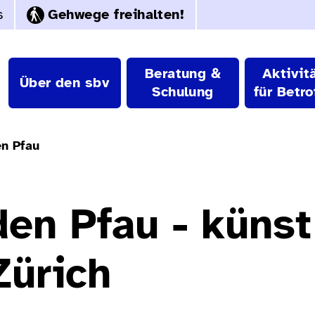
s
Gehwege freihalten!
Beratung &
Aktivit
Über den sbv
Schulung
für Betro
n Pfau
en Pfau - künst
Zürich