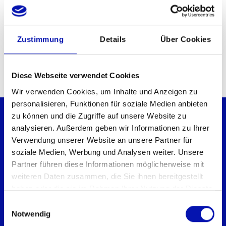
Anlass mit einem Apero ausklingen durfte.
Wir bedanken uns bei allen Beteiligten für
Zustimmung
Details
Über Cookies
diesen bereichernden Tag.
Diese Webseite verwendet Cookies
Wir verwenden Cookies, um Inhalte und Anzeigen zu
personalisieren, Funktionen für soziale Medien anbieten
zu können und die Zugriffe auf unsere Website zu
analysieren. Außerdem geben wir Informationen zu Ihrer
Verwendung unserer Website an unsere Partner für
soziale Medien, Werbung und Analysen weiter. Unsere
Partner führen diese Informationen möglicherweise mit
Schweizerischer Blinden- und
weiteren Daten zusammen, die Sie ihnen bereitgestellt
Sehbehindertenverband sbv
haben oder die sie im Rahmen Ihrer Nutzung der Dienste
Geschäftsstelle
gesammelt haben.
Einwilligungsauswahl
Könizstrasse 23
Notwendig
Postfach