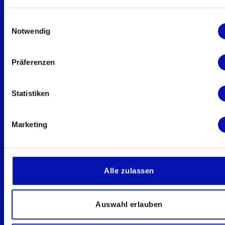
Impressum
Cookie-Einstellungen
Einwilligungsauswahl
Notwendig
Diese Website ist durch reCAPTCHA
geschützt und es gelten die
Datenschutzbestimmungen
und
Präferenzen
Nutzungsbedingungen
von Google.
Statistiken
Folgen Sie uns auf ...
LinkedIn
Marketing
YouTube
Facebook
Alle zulassen
Instagram
Immer gut informiert.
Auswahl erlauben
Jetzt für den sbv-Newsletter anmelden.