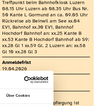
Treffpunkt beim Bahnhofkiosk Luzern
08.15 Uhr Luzern ab 08.35 Uhr Bus Nr.
50 Kante L Gormund an ca. 09.05 Uhr
Rückreise ab Beinwil am See xx.04
EV1, Bahnhof xx.30 EV1, Bahnhof
Hochdorf Bahnhof an: xx.25 Kante B
xx.53 Kante B Hochdorf Bahnhof ab S9:
xx.28 Gl 1 xx.59 Gl. 2 Luzern an: xx.58
Gl 10 xx.28 Gl 3
Anmeldefrist
19.04.2026
Anzahl Teilnehmer
unbeschränkt
Kosten
Über Cookies
Für Fahrkarten und Verpflegung ist