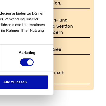
jeder selbst verantwortlich.
Veranstalter
 Medien anbieten zu können
Schweizerischer Blinden- und
hrer Verwendung unserer
 führen diese Informationen
Sehbehindertenverband Sektion
ie im Rahmen Ihrer Nutzung
Zentralschweiz AG wandern
Veranstaltungsort
Gormund - Beinwil am See
Marketing
Kontakt für Rückfragen
Helen Portmann
helen_portmann@bluewin.ch
0786663055
Alle zulassen