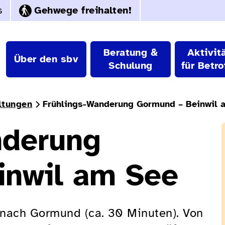
s
Gehwege freihalten!
Beratung &
Aktivit
Über den sbv
Schulung
für Betro
ltungen
Frühlings-Wanderung Gormund – Beinwil 
nderung
inwil am See
 nach Gormund (ca. 30 Minuten). Von