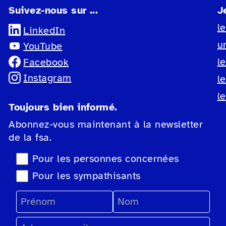
Suivez-nous sur ...
J
l
LinkedIn
u
YouTube
l
Facebook
Instagram
l
l
Toujours bien informé.
Abonnez-vous maintenant à la newsletter
de la fsa.
Sélection du type de newsletter
Pour les personnes concernées
Pour les sympathisants
Prénom
Nom
Adresse e-mail