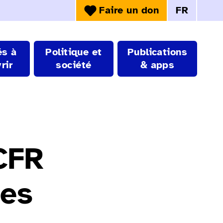
Faire un don
FR
Choix de la 
és à
Politique et
Publications
rir
société
& apps
 CFR
tes