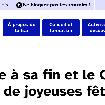
lois
Ne bloquez pas les trottoirs !
À propos de
Conseil et
Activit
la fsa
formation
découv
 à sa fin et le
 de joyeuses fê