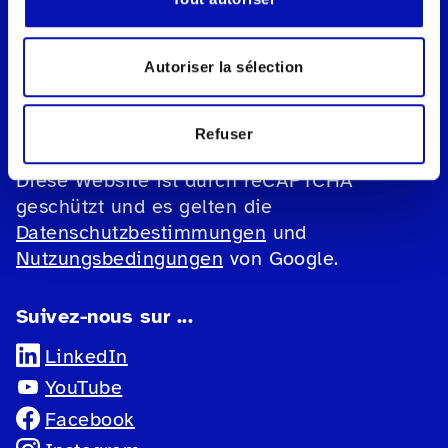
IBAN: CH08 0900 0000 1000 2019 4
Autoriser la sélection
Protection des données
Mentions légales
Refuser
Paramètres des cookies
Diese Website ist durch reCAPTCHA
geschützt und es gelten die
Datenschutzbestimmungen
und
Nutzungsbedingungen
von Google.
Suivez-nous sur ...
LinkedIn
YouTube
Facebook