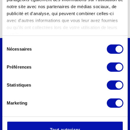
notre site avec nos partenaires de médias sociaux, de
031 390 88 00
publicité et d'analyse, qui peuvent combiner celles-ci
avec d'autres informations que vous leur avez fournies
ou qu'ils ont collectées lors de votre utilisation de leurs
services.
Sélection
Nécessaires
du
consentement
Préférences
Fédération suisse des aveugles et
malvoyants fsa
Statistiques
Secrétariat romand
Rue de Genève 88b
Marketing
1004 Lausanne
Tel.:
021 651 60 60
E-mail:
secretariat.romand@sbv-fsa.ch
Tout autoriser