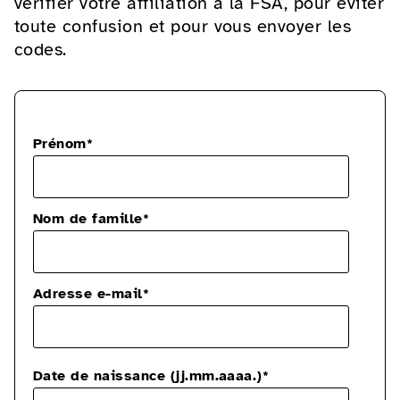
vérifier votre affiliation à la FSA, pour éviter
toute confusion et pour vous envoyer les
codes.
Veuillez
Prénom
*
laisser
ce
champ
vide.
Nom de famille
*
Adresse e-mail
*
Date de naissance (jj.mm.aaaa.)
*