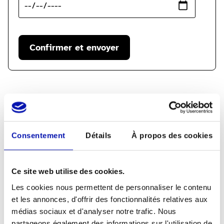
Commander le code du bon par e-mail ou
Consentement
Détails
À propos des cookies
par téléphone
Veuillez indiquer votre prénom, votre nom,
votre adresse e-mail et votre date de
Ce site web utilise des cookies.
naissance pour commander le code par
Les cookies nous permettent de personnaliser le contenu
téléphone ou par e-mail.
et les annonces, d'offrir des fonctionnalités relatives aux
médias sociaux et d'analyser notre trafic. Nous
coop@sbv-fsa.ch
partageons également des informations sur l'utilisation de