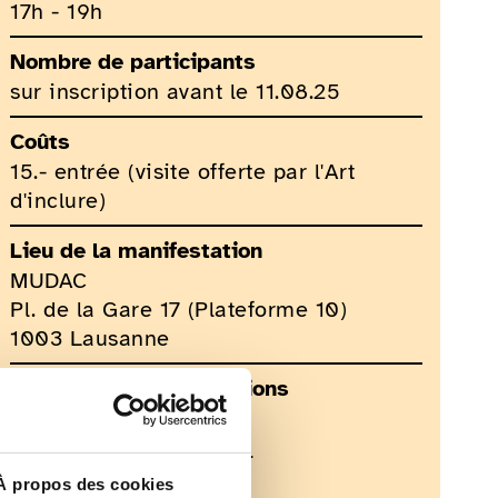
17h - 19h
Nombre de participants
sur inscription avant le 11.08.25
Coûts
15.- entrée (visite offerte par l'Art
d'inclure)
Lieu de la manifestation
MUDAC
Pl. de la Gare 17 (Plateforme 10)
1003 Lausanne
Contact pour les questions
L'art d'inclure
contact@lartdinclure.ch
076 337 36 61
À propos des cookies