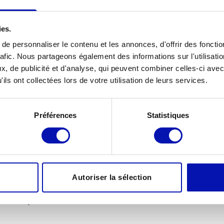
iel à
contact@lartdinclure.ch
s/solar-biennale/
ies.
e personnaliser le contenu et les annonces, d'offrir des fonctio
rafic. Nous partageons également des informations sur l'utilisati
tions
, de publicité et d'analyse, qui peuvent combiner celles-ci avec
l’exposition Rafaël Santianez et la
ils ont collectées lors de votre utilisation de leurs services.
Préférences
Statistiques
a pour but de rendre la culture accessible
uel, de surdicécité et à tout public
tes guidées et adaptées de musées ainsi que
Autoriser la sélection
une sortie par mois. Elle propose également
andicap visuel.