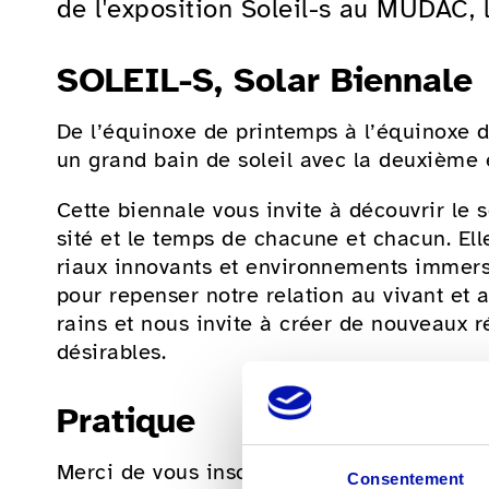
de l'exposition Soleil-s au MUDAC, 
SOLEIL-S, Solar Biennale
De l’équinoxe de printemps à l’équinoxe 
un grand bain de soleil avec la deuxième é
Cette bien­nale vous invite à décou­vrir le s
sité et le temps de chacune et chacun. Elle r
riaux inno­vants et envi­ron­ne­ments immer­
pour repen­ser notre rela­tion au vivant et 
rains et nous invite à créer de nouveaux r
dési­rables.
Pratique
Merci de vous inscrire
avant le 11 août
Consentement