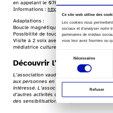
en appelant le 076 337 36 61 ou par courr
Informations :
https://mudac.ch/exposition
Ce site web utilise des cook
Adaptations :
Les cookies nous permettent d
Boucle magnétique à disposition
sociaux et d'analyser notre t
Possibilité de toucher des objets d’exposi
partenaires de médias sociaux
Visite à 2 voix avec le co-commissaire de 
vous leur avez fournies ou qu'
médiatrice culturelle Lana Damergi.
Sélection
Nécessaires
du
Découvrir l'Art d'inclure
consentement
L’association vaudoise « L’Art d’Inclure » 
aux personnes en situation de handicap vis
intéressé. L’association propose des visi
Refuser
d’autres activités culturelles, à raison d’
des sensibilisations aux personnes sans h