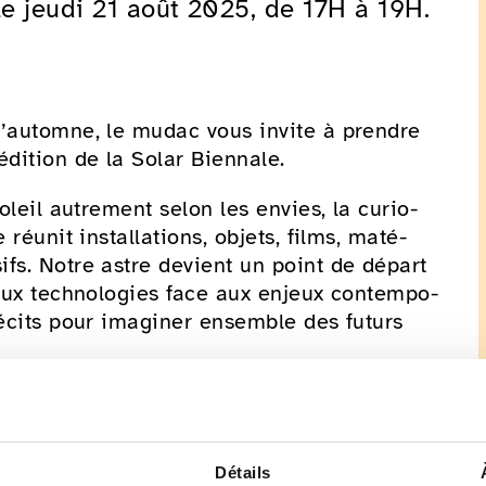
le jeudi 21 août 2025, de 17H à 19H.
d’automne, le mudac vous invite à prendre
dition de la Solar Biennale.
oleil autre­ment selon les envies, la curio­
éunit instal­la­tions, objets, films, maté­
sifs. Notre astre devient un point de départ
aux tech­no­lo­gies face aux enjeux contem­po­
écits pour imagi­ner ensemble des futurs
Détails