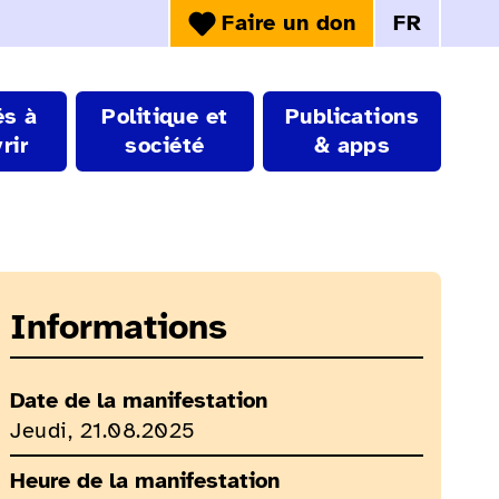
Faire un don
FR
Choix de la 
és à
Politique et
Publications
rir
société
& apps
Informations
Date de la manifestation
Jeudi, 21.08.2025
Heure de la manifestation