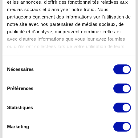
et les annonces, d'offrir des fonctionnalités relatives aux
médias sociaux et d'analyser notre trafic. Nous
partageons également des informations sur l'utilisation de
Informations
notre site avec nos partenaires de médias sociaux, de
publicité et d'analyse, qui peuvent combiner celles-ci
avec d'autres informations que vous leur avez fournies
Date de la manifestation
ou qu'ils ont collectées lors de votre utilisation de leurs
Lundi, 24.08.2026
services.
Sélection
Heure de la manifestation
Nécessaires
du
16h
consentement
Préférences
Organisateur
Association Allons Voir (pour la culture
en Valais)
Statistiques
Lieu de la manifestation
Marketing
Fondation Edouard Vallet CH
Rue Edouard Vallet 9