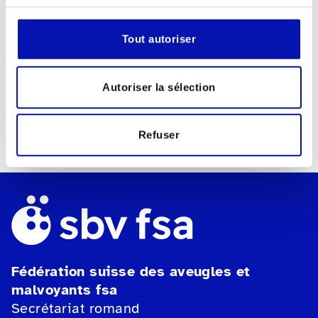
3967 Vercorin /VS
Tout autoriser
Contact pour les questions
Michèle Poget
michelepoget@netplus.ch
Autoriser la sélection
079 245 24 65
Refuser
Fédération suisse des aveugles et
malvoyants fsa
Secrétariat romand