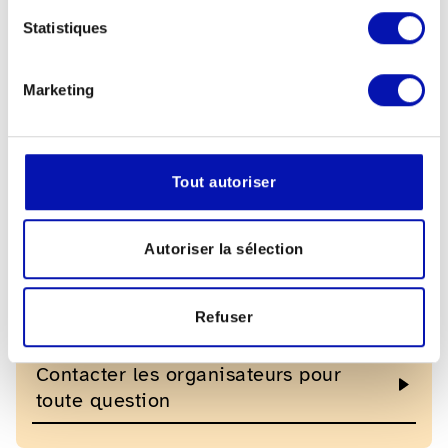
Statistiques
Téléchargements
Marketing
Dépliant de l'événement (en
allemand)
Tout autoriser
Liens
Autoriser la sélection
Plus d'informations sur la
Refuser
manifestation (en allemand)
Contacter les organisateurs pour
toute question