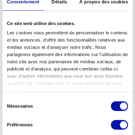
Vous souhaitez soutenir
Consentement
Détails
À propos des cookies
activement la
manifestation?
Ce site web utilise des cookies.
Les cookies nous permettent de personnaliser le contenu
Créez des affiches et des panneaux avec
et les annonces, d'offrir des fonctionnalités relatives aux
votre message sur l’inclusion, la
médias sociaux et d'analyser notre trafic. Nous
participation et l’égalité des personnes
partageons également des informations sur l'utilisation de
handicapées et apportez-les. Et: invitez
notre site avec nos partenaires de médias sociaux, de
également vos amis, votre famille et vos
publicité et d'analyse, qui peuvent combiner celles-ci
connaissances!
avec d'autres informations que vous leur avez fournies
ou qu'ils ont collectées lors de votre utilisation de leurs
Si vous souhaitez aider au montage ou au
services.
démontage, ou si vous avez des questions,
Sélection
les organisateurs se feront un plaisir de
Nécessaires
du
vous renseigner :
teilhabe@zwyssig-
consentement
zueri.ch
Préférences