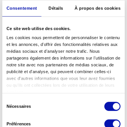
Consentement
Détails
À propos des cookies
Mise à jour de MyWay Pro
La nouvelle version 1.5.0 de notre
Ce site web utilise des cookies.
application d’orientation et de navigation a
Les cookies nous permettent de personnaliser le contenu
été publiée le 3.11.2025. La mise à jour
et les annonces, d'offrir des fonctionnalités relatives aux
apporte une gestion améliorée des
médias sociaux et d'analyser notre trafic. Nous
abonnements et une section «Réglages &
partageons également des informations sur l'utilisation de
Informations.» repensée et combinée. De
notre site avec nos partenaires de médias sociaux, de
plus, les données de sécurité sont encore
publicité et d'analyse, qui peuvent combiner celles-ci
mieux protégées et les paramètres de
avec d'autres informations que vous leur avez fournies
l’application ont été complétés.
ou qu'ils ont collectées lors de votre utilisation de leurs
services.
Sélection
Connaissez-vous déjà
Nécessaires
du
consentement
toutes nos
Préférences