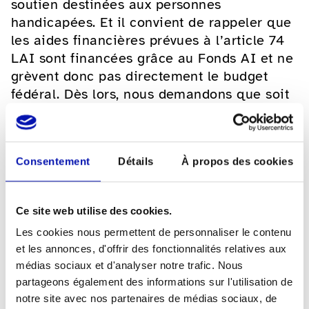
soutien destinées aux personnes
handicapées. Et il convient de rappeler que
les aides financières prévues à l’article 74
LAI sont financées grâce au Fonds AI et ne
grèvent donc pas directement le budget
fédéral. Dès lors, nous demandons que soit
précisé dans la loi sur les subventions que
les aides financées au moyen du Fonds AI
font exception.
Consentement
Détails
À propos des cookies
En point de mire: la
formation professionnelle
Ce site web utilise des cookies.
Les cookies nous permettent de personnaliser le contenu
et continue, les hautes
et les annonces, d'offrir des fonctionnalités relatives aux
écoles, la presse et les
médias sociaux et d'analyser notre trafic. Nous
partageons également des informations sur l'utilisation de
transports publics
notre site avec nos partenaires de médias sociaux, de