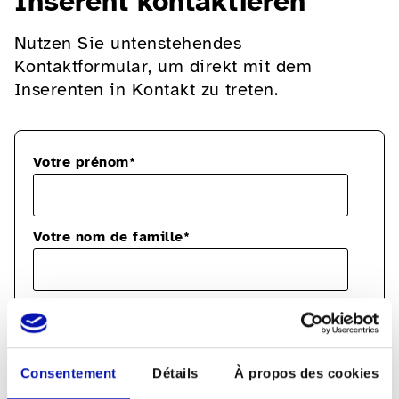
Inserent kontaktieren
Nutzen Sie untenstehendes
Kontaktformular, um direkt mit dem
Inserenten in Kontakt zu treten.
Veuillez
Votre prénom
*
laisser
ce
champ
Votre nom de famille
*
vide.
Votre e-mail
*
Consentement
Détails
À propos des cookies
Votre numéro de téléphone