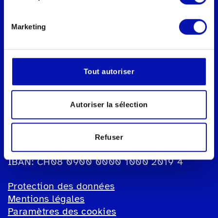
Marketing
Fédération suisse des aveugles et
malvoyants fsa
Tout autoriser
Secrétariat romand
Rue de Genève 88b
Autoriser la sélection
1004 Lausanne
Tel.:
021 651 60 60
Refuser
E-mail:
secretariat.romand@sbv-fsa.ch
IBAN: CH08 0900 0000 1000 2019 4
Protection des données
Mentions légales
Paramètres des cookies