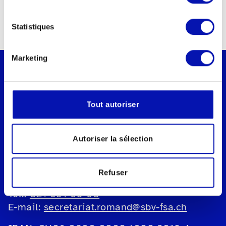
Statistiques
Marketing
Tout autoriser
Fédération suisse des aveugles et
malvoyants fsa
Autoriser la sélection
Secrétariat romand
Rue de Genève 88b
1004 Lausanne
Refuser
Tel.:
021 651 60 60
E-mail:
secretariat.romand@sbv-fsa.ch