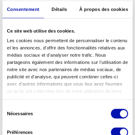
CHF 10.-/pers. (sans les visn )
Consentement
Détails
À propos des cookies
Organisateur
Section Bienne Jura Bernois
Ce site web utilise des cookies.
Lieu de la manifestation
Les cookies nous permettent de personnaliser le contenu
Restaurant Les Caves
et les annonces, d'offrir des fonctionnalités relatives aux
Rue Haute 21 A
médias sociaux et d'analyser notre trafic. Nous
2502 Bienne
partageons également des informations sur l'utilisation de
notre site avec nos partenaires de médias sociaux, de
Contact pour les questions
publicité et d'analyse, qui peuvent combiner celles-ci
Angela Sahli
avec d'autres informations que vous leur avez fournies
a.sahli65@gmx.ch
ou qu'ils ont collectées lors de votre utilisation de leurs
services.
Sélection
Nécessaires
du
consentement
Téléchargements
Préférences