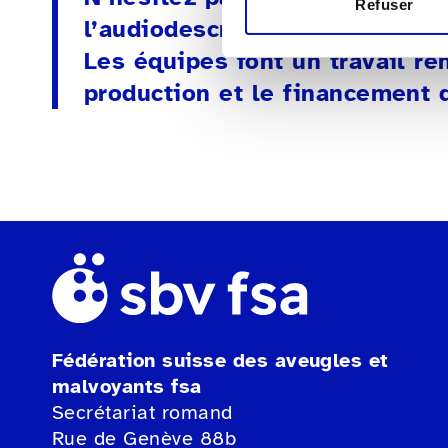
Refuser
l’audiodescription et à en par
Les équipes font un travail r
production et le financement d
Fédération suisse des aveugles et
malvoyants fsa
Secrétariat romand
Rue de Genève 88b