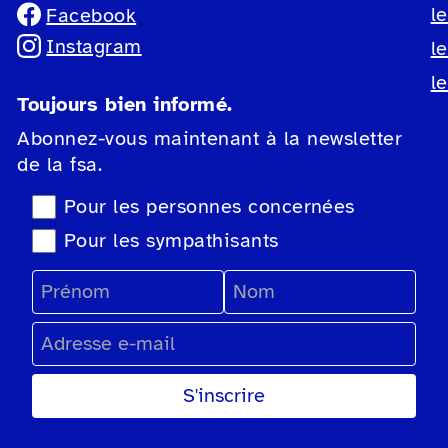
l
Facebook
Instagram
l
l
Toujours bien informé.
Abonnez-vous maintenant à la newsletter
de la fsa.
Sélection du type de newsletter
Pour les personnes concernées
Pour les sympathisants
Prénom
Nom
Adresse e-mail