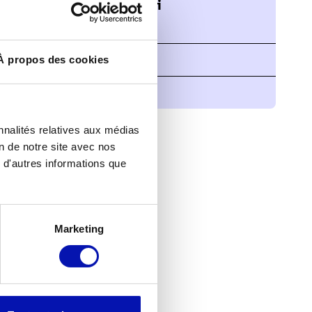
Corinne Doret-Baertschi
Co-directrice
AD@ecoute-voir.org
À propos des cookies
079 893 26 15
nnalités relatives aux médias
on de notre site avec nos
 d'autres informations que
Marketing