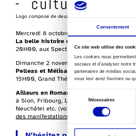
Logo composé de deux mains qui illustrent oeils et o
Consentement
Mercredi 8 octobre 2025
La belle histoire de Coline Serreau
Ce site web utilise des cook
20H00, aux Spectacles onésiens, Genève
Les cookies nous permettent d
Dimanche 2 novembre 2025
sociaux et d'analyser notre t
Pelleas et Mélisande
partenaires de médias sociaux
15H00, Grand Théâtre, Genève
vous leur avez fournies ou qu'
Ailleurs en Romandie
Sélection
à Sion, Fribourg, Lausanne, Vevey, Bienne
Nécessaires
du
consentement
Neuchâtel etc. (voir les propositions sur l
des manifestations
de la fsa)
N’hésitez pas à faire l’expéri