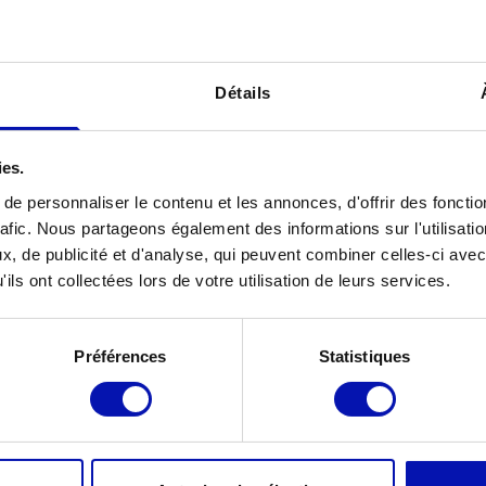
reilles
Détails
ies.
e personnaliser le contenu et les annonces, d'offrir des fonctio
rafic. Nous partageons également des informations sur l'utilisati
, de publicité et d'analyse, qui peuvent combiner celles-ci avec
ils ont collectées lors de votre utilisation de leurs services.
, Martigny, Delémont, Renens, Yverdon,
Préférences
Statistiques
e
site de l’association
et dans le
calendrier
ence de