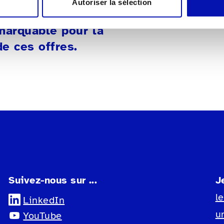
Autoriser la sélection
ler autour de vous…
emarquable pour la
e ces offres.
Suivez-nous sur ...
J
l
LinkedIn
u
YouTube