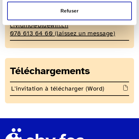
Contact pour les questions
Refuser
Stéphane Cividino
cividino@bluewin.ch
078 613 64 60 (laissez un message)
Téléchargements
L'invitation à télécharger (Word)