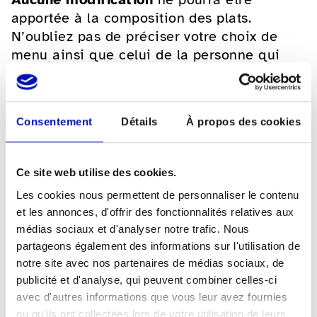
apportée à la composition des plats.
N’oubliez pas de préciser votre choix de
menu ainsi que celui de la personne qui
vous accompagne lors de votre inscription.
Consentement
Détails
À propos des cookies
Ce site web utilise des cookies.
Informations
Les cookies nous permettent de personnaliser le contenu
et les annonces, d'offrir des fonctionnalités relatives aux
médias sociaux et d'analyser notre trafic. Nous
Veranstaltungsdatum
partageons également des informations sur l'utilisation de
01.12.2024
notre site avec nos partenaires de médias sociaux, de
publicité et d'analyse, qui peuvent combiner celles-ci
Heure de la manifestation
avec d'autres informations que vous leur avez fournies
11h30
ou qu'ils ont collectées lors de votre utilisation de leurs