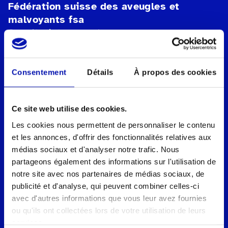
Fédération suisse des aveugles et
malvoyants fsa
Secrétariat romand
Rue de Genève 88b
1004 Lausanne
Consentement
Détails
À propos des cookies
Tel.:
021 651 60 60
E-mail:
secretariat.romand@sbv-fsa.ch
Ce site web utilise des cookies.
IBAN: CH08 0900 0000 1000 2019 4
Les cookies nous permettent de personnaliser le contenu
et les annonces, d'offrir des fonctionnalités relatives aux
Protection des données
médias sociaux et d'analyser notre trafic. Nous
Mentions légales
partageons également des informations sur l'utilisation de
Paramètres des cookies
notre site avec nos partenaires de médias sociaux, de
publicité et d'analyse, qui peuvent combiner celles-ci
Diese Website ist durch reCAPTCHA
avec d'autres informations que vous leur avez fournies
geschützt und es gelten die
ou qu'ils ont collectées lors de votre utilisation de leurs
Datenschutzbestimmungen
und
services.