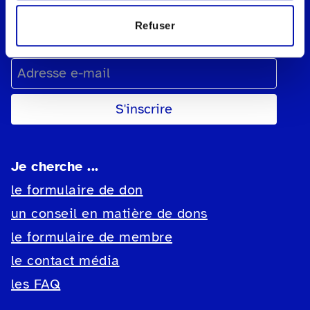
Pour les sympathisants
Refuser
Prénom
Nom
Adresse e-mail
Je cherche ...
le formulaire de don
un conseil en matière de dons
le formulaire de membre
le contact média
les FAQ