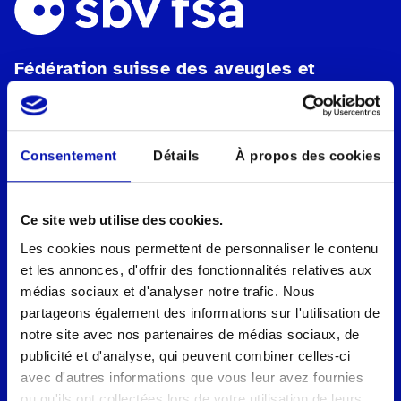
Fédération suisse des aveugles et
malvoyants fsa
Secrétariat romand
Rue de Genève 88b
Consentement
Détails
À propos des cookies
1004 Lausanne
Tel.:
021 651 60 60
E-mail:
secretariat.romand@sbv-fsa.ch
Ce site web utilise des cookies.
Les cookies nous permettent de personnaliser le contenu
IBAN: CH08 0900 0000 1000 2019 4
et les annonces, d'offrir des fonctionnalités relatives aux
médias sociaux et d'analyser notre trafic. Nous
Protection des données
partageons également des informations sur l'utilisation de
Mentions légales
notre site avec nos partenaires de médias sociaux, de
Paramètres des cookies
publicité et d'analyse, qui peuvent combiner celles-ci
avec d'autres informations que vous leur avez fournies
Diese Website ist durch reCAPTCHA
ou qu'ils ont collectées lors de votre utilisation de leurs