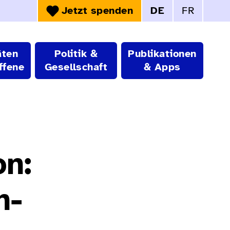
Jetzt spenden
DE
FR
Sprachwahl:
äten
Politik &
Publikationen
ffene
Gesellschaft
& Apps
on:
n-