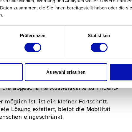
r soziale Medien, Werbung und Analysen weiter. Unsere Partner
 Daten zusammen, die Sie ihnen bereitgestellt haben oder die s
telefonische Ticketverkauf über die Gratis-
n.
f 24 Stunden im Voraus beschränkt. Damit
chen ihre Tickets zeitlich flexibel und
Präferenzen
Statistiken
uerung (in den Links) betont unser
as Problem damit noch nicht gelöst ist:
Auswahl erlauben
n aus unseren Sektionen, die uns
r die abgeschaffte Ausweiskarte zu finden.»
möglich ist, ist ein kleiner Fortschritt.
ie Lösung existiert, bleibt die Mobilität
Menschen eingeschränkt.