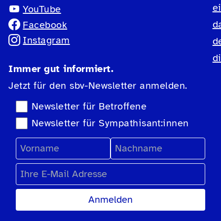
e
YouTube
d
Facebook
Instagram
d
d
Immer gut informiert.
Jetzt für den sbv-Newsletter anmelden.
Newsletter-Auswahl
Newsletter für Betroffene
Newsletter für Sympathisant:innen
Vorname
Nachname
E-Mail Adresse