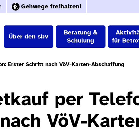
s
Gehwege freihalten!
Beratung &
Aktivit
Über den sbv
Schulung
für Betro
fon: Erster Schritt nach VöV-Karten-Abschaffung
etkauf per Telef
t nach VöV-Karte