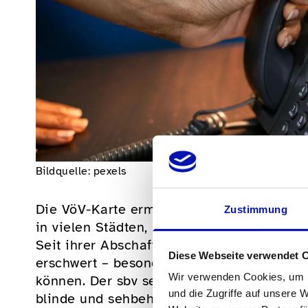
Bildquelle: pexels
Die VöV-Karte ermöglichte es blinden un
Zustimmung
in vielen Städten, kostenlos und unkompliz
Seit ihrer Abschaffung ist der Zugang zum 
Diese Webseite verwendet 
erschwert – besonders für jene, die keine
Wir verwenden Cookies, um I
können. Der sbv setzt sich deshalb gegenü
und die Zugriffe auf unsere 
blinde und sehbehinderte Reisende nicht 