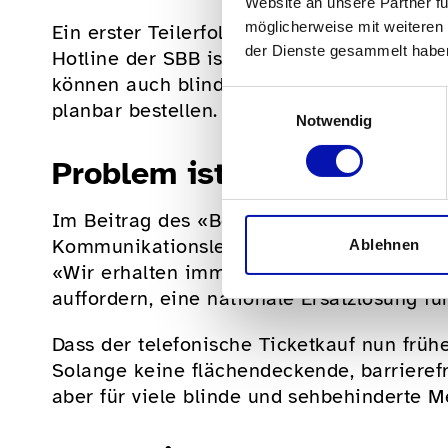
Website an unsere Partner fü
möglicherweise mit weiteren
Ein erster Teilerfolg ist nun erreicht: Der 
der Dienste gesammelt habe
Hotline der SBB ist künftig nicht mehr au
können auch blinde und sehbehinderte Mens
Einwilligungsauswahl
planbar bestellen.
Notwendig
Problem ist nicht gelöst
Im Beitrag des «Beobachter» zu dieser Ne
Kommunikationsleiter Martin Abele, dass d
Ablehnen
«Wir erhalten immer noch viele Reaktione
auffordern, eine nationale Ersatzlösung fü
Dass der telefonische Ticketkauf nun früher 
Solange keine flächendeckende, barrierefre
aber für viele blinde und sehbehinderte 