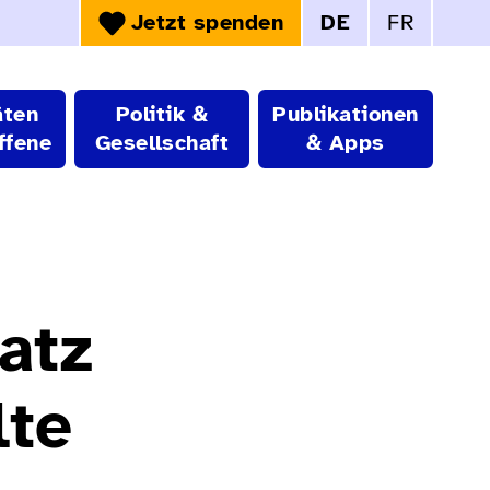
Jetzt spenden
DE
FR
Sprachwahl:
äten
Politik &
Publikationen
ffene
Gesellschaft
& Apps
atz
lte