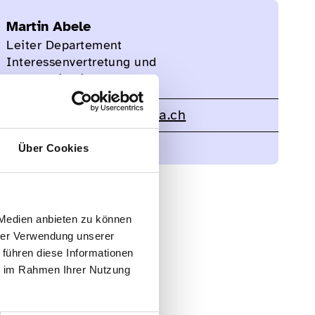
Martin Abele
Leiter Departement
Interessenvertretung und
Kommunikation
martin.abele@sbv-fsa.ch
079 123 99 65
Über Cookies
 Medien anbieten zu können
hrer Verwendung unserer
 führen diese Informationen
ie im Rahmen Ihrer Nutzung