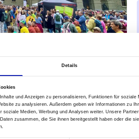
Details
 Teilhabe
Cookies
rkes und buntes Zeichen für
nhalte und Anzeigen zu personalisieren, Funktionen für soziale
der Schweiz. Der sbv war durch Mitglieder
Website zu analysieren. Außerdem geben wir Informationen zu I
ten, an der fröhlichen Kundgebung auf dem
r soziale Medien, Werbung und Analysen weiter. Unsere Partner
skanzlei und der anschliessenden
 Daten zusammen, die Sie ihnen bereitgestellt haben oder die s
 engagierten Reden und bunter Kleidung in
n.
ten wir unsere Forderungen für Politik und