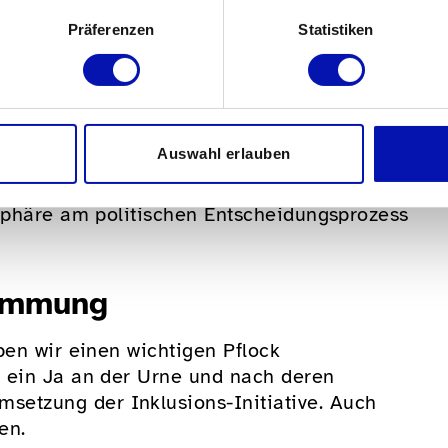
Präferenzen
Statistiken
gen
len frei entscheiden können, wo und mit
lenten entsprechend aus- und weiterbilden
Auswahl erlauben
 durch zu ihnen passende Arbeit verdienen
ehr autonom und spontan benutzen können.
tsphäre am politischen Entscheidungsprozess
timmung
ben wir einen wichtigen Pflock
 ein Ja an der Urne und nach deren
etzung der Inklusions-Initiative. Auch
en.