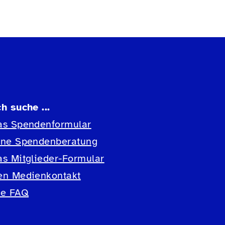
ch suche ...
as Spendenformular
ine Spendenberatung
as Mitglieder-Formular
en Medienkontakt
ie FAQ