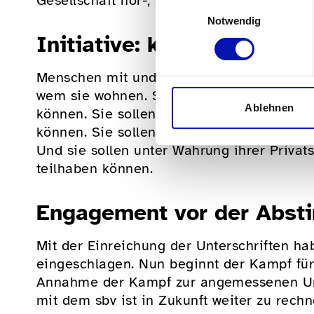
Gesellschaft hör-, sicht- und spürbar!
Einwilligungsauswahl
Notwendig
Initiative: klare Forderun
Menschen mit und ohne Behinderungen sol
wem sie wohnen. Sie sollen sich ihren Ta
Ablehnen
können. Sie sollen ihren Lebensunterhalt
können. Sie sollen den öffentlichen Verk
Und sie sollen unter Wahrung ihrer Priva
teilhaben können.
Engagement vor der Abs
Mit der Einreichung der Unterschriften ha
eingeschlagen. Nun beginnt der Kampf für
Annahme der Kampf zur angemessenen Ums
mit dem sbv ist in Zukunft weiter zu rechn