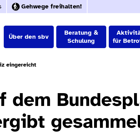
s
Gehwege freihalten!
Beratung &
Aktivit
Über den sbv
Schulung
für Betro
iz eingereicht
uf dem Bundespl
ergibt gesamme