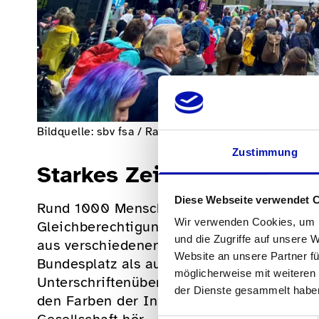
Bildquelle: sbv fsa / Rafael Bornatico
Zustimmung
Starkes Zeichen für echte
Diese Webseite verwendet 
Rund 1000 Menschen setzten dazu ein sta
Wir verwenden Cookies, um I
Gleichberechtigung und echte Teilhabe in 
und die Zugriffe auf unsere 
aus verschiedenen Landesteilen mitvertre
Website an unsere Partner fü
Bundesplatz als auch am Umzug zur Bunde
möglicherweise mit weiteren
Unterschriftenübergabe. Mit Musik, Tanz,
der Dienste gesammelt habe
den Farben der Inklusions-Initiative mach