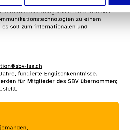
 auch für blinde und sehbehinderte
nd Studienberatung leisten. Das ICC soll
Kommunikationstechnologien zu einem
 es soll zum internationalen und
ktion@sbv-fsa.ch
Jahre, fundierte Englischkenntnisse.
werden für Mitglieder des SBV übernommen;
stellt.
 jemanden,