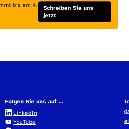
immt bis am 4.
Schreiben Sie uns
jetzt
Folgen Sie uns auf ...
I
d
LinkedIn
e
YouTube