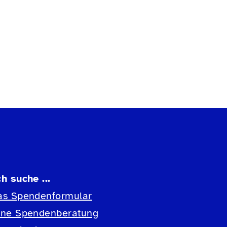
ch suche ...
as Spendenformular
ine Spendenberatung