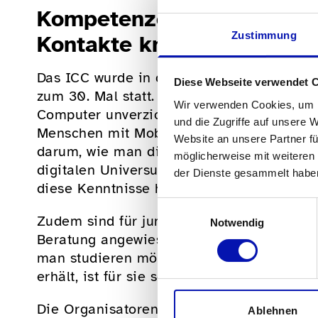
Kompetenzen stärken, Kar
Zustimmung
Kontakte knüpfen
Das ICC wurde in den späten 80er Jahren 
Diese Webseite verwendet 
zum 30. Mal statt. Die Kernidee: Für blin
Wir verwenden Cookies, um I
Computer unverzichtbar – er sei, so die Org
und die Zugriffe auf unsere 
Menschen mit Mobilitätsbehinderung. Die
Website an unsere Partner fü
darum, wie man die Computer seinen Bedü
möglicherweise mit weiteren
digitalen Universum. Besonders für die ju
der Dienste gesammelt habe
diese Kenntnisse heute ein Muss.
Einwilligungsauswahl
Zudem sind für junge Menschen mit Sehb
Notwendig
Beratung angewiesen, wenn sie sich für e
man studieren möchte, wie man ein Studi
erhält, ist für sie sehr komplex.
Die Organisatoren des ICC wollen frühzei
Ablehnen