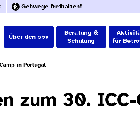
s
Gehwege freihalten!
Beratung &
Aktivit
Über den sbv
Schulung
für Betro
Camp in Portugal
en zum 30. ICC