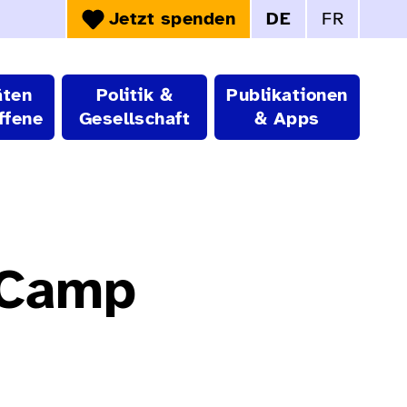
Jetzt spenden
DE
FR
Sprachwahl:
äten
Politik &
Publikationen
ffene
Gesellschaft
& Apps
-Camp