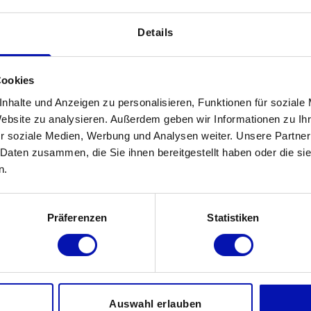
rierewege aufzeigen,
Details
ins Leben gerufen und findet 2025 bereits
Cookies
de und sehbehinderte Menschen ist der
nhalte und Anzeigen zu personalisieren, Funktionen für soziale
anisator:innen, fast wie ein Rollstuhl für
Website zu analysieren. Außerdem geben wir Informationen zu I
 nötigen IT-Kompetenzen und das Wissen
r soziale Medien, Werbung und Analysen weiter. Unsere Partner
rfnissen anpassen kann, öffnet die Tür zum
 Daten zusammen, die Sie ihnen bereitgestellt haben oder die s
ngen Menschen, die das ICC anspricht, sind
n.
ehinderung in besonderem Masse auf
Präferenzen
Statistiken
in Studium entscheiden wollen: Was und wo
um strukturiert und wo man Unterstützung
tig mit möglichen Studierenden in Kontakt
Auswahl erlauben