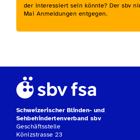
der interessiert sein könnte? Der sbv n
Mai Anmeldungen entgegen.
Schweizerischer Blinden- und
Sehbehindertenverband sbv
Geschäftsstelle
Könizstrasse 23