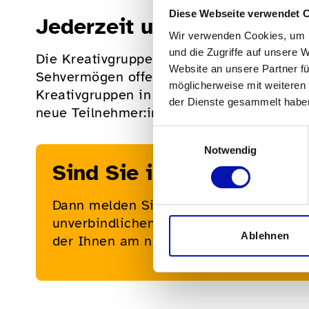
Diese Webseite verwendet 
Jederzeit unverbindlich r
Wir verwenden Cookies, um I
und die Zugriffe auf unsere 
Die Kreativgruppen stehen allen Mensche
Website an unsere Partner fü
Sehvermögen offen. Aktuell sind in vielen 
möglicherweise mit weiteren
Kreativgruppen in Chur, Spiez, Luzern, N
der Dienste gesammelt habe
neue Teilnehmer:innen, damit ihr Fortbest
Einwilligungsauswahl
Notwendig
Sind Sie interessiert?
Dann melden Sie sich doch für einen
unverbindlichen, kostenlosen Schnuppe
Ablehnen
der Ihnen am nächsten gelegenen Krea