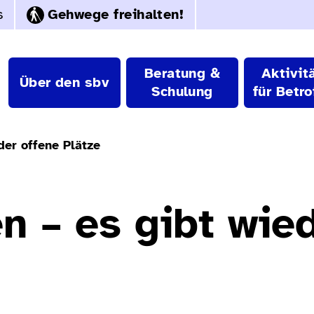
s
Gehwege freihalten!
Beratung &
Aktivit
Über den sbv
Schulung
für Betro
der offene Plätze
n – es gibt wie