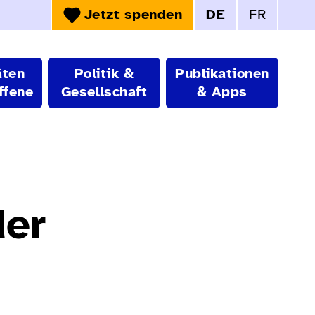
Jetzt spenden
DE
FR
Sprachwahl:
äten
Politik &
Publikationen
ffene
Gesellschaft
& Apps
der