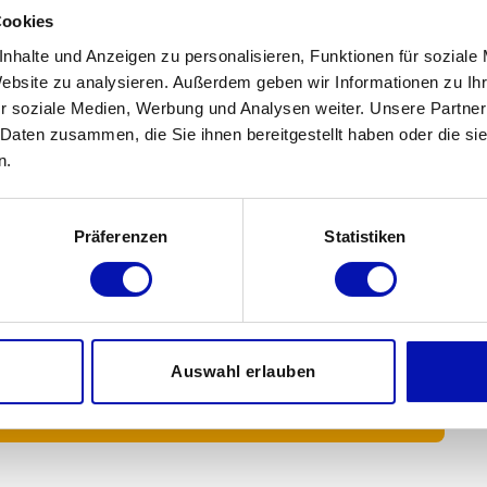
Cookies
einschnuppern!
nhalte und Anzeigen zu personalisieren, Funktionen für soziale
Website zu analysieren. Außerdem geben wir Informationen zu I
n mit einem deutlich eingeschränkten
r soziale Medien, Werbung und Analysen weiter. Unsere Partner
lokalen Gruppen Plätze frei. Die
 Daten zusammen, die Sie ihnen bereitgestellt haben oder die s
idau, Thun und Bern suchen sogar dringend
n.
ehen gesichert bleibt.
Präferenzen
Statistiken
rbesuch bei
Jetzt unverbindlich
Auswahl erlauben
tivgruppe an!
reinschnuppern