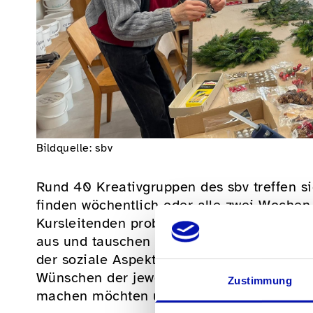
Bildquelle: sbv
Rund 40 Kreativgruppen des sbv treffen si
finden wöchentlich oder alle zwei Wochen 
Kursleitenden probieren die Mitglieder ne
aus und tauschen sich aus. Freude und Erf
der soziale Aspekt kommt nicht zu kurz. 
Wünschen der jeweiligen Mitglieder entspr
Zustimmung
machen möchten und wie viel Unterstützu