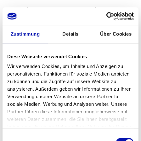
zum Beitrag der Obwaldner Zeitung
Medien der Romandie
Zustimmung
Details
Über Cookies
LA TÉLÉ VAUD FRIBOURG
Diese Webseite verwendet Cookies
Anlässlich des Internationalen Tags des
Wir verwenden Cookies, um Inhalte und Anzeigen zu
weißen Stocks führt der sbv eine
personalisieren, Funktionen für soziale Medien anbieten
Sensibilisierungsaktion im Herzen von
zu können und die Zugriffe auf unsere Website zu
Freiburg durch. Eine spannende
analysieren. Außerdem geben wir Informationen zu Ihrer
Fernsehreportage von LA TÉLÉ VAUD
Verwendung unserer Website an unsere Partner für
FRIBOURG.
soziale Medien, Werbung und Analysen weiter. Unsere
Partner führen diese Informationen möglicherweise mit
weiteren Daten zusammen, die Sie ihnen bereitgestellt
haben oder die sie im Rahmen Ihrer Nutzung der Dienste
gesammelt haben.
Einwilligungsauswahl