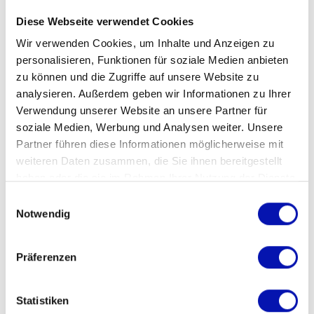
Persönliche Beratung
Diese Webseite verwendet Cookies
Unsere Fachspezialist:innen beraten Sie
Wir verwenden Cookies, um Inhalte und Anzeigen zu
in allen Bereichen des Alltags. Sie
personalisieren, Funktionen für soziale Medien anbieten
finden alle Vertreter:innen auf der
zu können und die Zugriffe auf unsere Website zu
Teamseite in der Rubrik «Politik &
analysieren. Außerdem geben wir Informationen zu Ihrer
Gesellschaft». Suchen Sie jedoch eine
Verwendung unserer Website an unsere Partner für
persönliche Beratung zu medizinischen
soziale Medien, Werbung und Analysen weiter. Unsere
oder sozialrechtlichen Fragen, sind Sie
Partner führen diese Informationen möglicherweise mit
weiteren Daten zusammen, die Sie ihnen bereitgestellt
in unseren fünf Beratungsstellen richtig.
haben oder die sie im Rahmen Ihrer Nutzung der Dienste
Sie finden den Kontakt in unserer Liste.
gesammelt haben.
Einwilligungsauswahl
Notwendig
Präferenzen
Statistiken