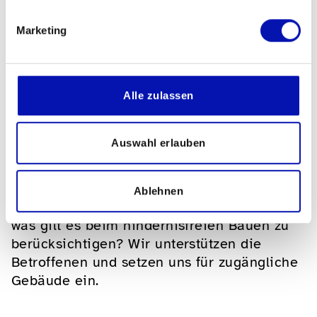
Marketing
Wählen Sie Ihre BST:
Alle zulassen
Selbständig Wohnen
Auswahl erlauben
Was braucht es, damit sehbeeinträchtigt
Ablehnen
Personen selbständig wohnen können? Und
was gilt es beim hindernisfreien Bauen zu
berücksichtigen? Wir unterstützen die
Betroffenen und setzen uns für zugängliche
Gebäude ein.