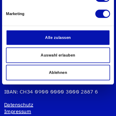
Marketing
Schweizerischer Blinden- und
Sehbehindertenverband sbv
Alle zulassen
Geschäftsstelle
Könizstrasse 23
Auswahl erlauben
Postfach
3001 Bern
Ablehnen
Telefon:
031 390 88 00
E-Mail:
info@sbv-fsa.ch
IBAN: CH34 0900 0000 3000 2887 6
Datenschutz
Impressum