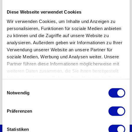
10.-, 20.- oder 30.- CHF, frei wählbar
Diese Webseite verwendet Cookies
Veranstalter
Wir verwenden Cookies, um Inhalte und Anzeigen zu
Bern Welcome im Rahmen vom
personalisieren, Funktionen für soziale Medien anbieten
Stadtrundgangfestival
zu können und die Zugriffe auf unsere Website zu
analysieren. Außerdem geben wir Informationen zu Ihrer
Veranstaltungsort
Verwendung unserer Website an unsere Partner für
ab Tourist Information
soziale Medien, Werbung und Analysen weiter. Unsere
Bahnhof Bern
Partner führen diese Informationen möglicherweise mit
weiteren Daten zusammen, die Sie ihnen bereitgestellt
Kontakt für Rückfragen
haben oder die sie im Rahmen Ihrer Nutzung der Dienste
StattLand Büro
gesammelt haben.
Einwilligungsauswahl
info@stattland.ch
Notwendig
031 371 10 17
Präferenzen
Statistiken