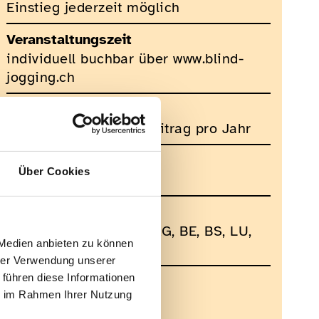
Einstieg jederzeit möglich
Veranstaltungszeit
individuell buchbar über www.blind-
jogging.ch
Kosten
CHF 120.- Mitgliederbeitrag pro Jahr
Veranstalter
Über Cookies
Blind Jogging
Veranstaltungsort
in diversen Kantonen AG, BE, BS, LU,
 Medien anbieten zu können
SG und ZH
hrer Verwendung unserer
 führen diese Informationen
Kontakt für Rückfragen
ie im Rahmen Ihrer Nutzung
Gabor Szirt