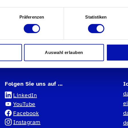
erden möchten, sind herzlich willkommen –
.
Präferenzen
Statistiken
Auswahl erlauben
Folgen Sie uns auf ...
I
d
LinkedIn
e
YouTube
d
Facebook
Instagram
d