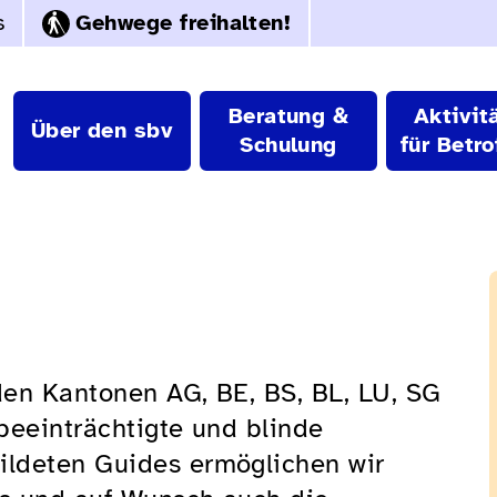
s
Gehwege freihalten!
Beratung &
Aktivit
Über den sbv
Schulung
für Betro
 den Kantonen AG, BE, BS, BL, LU, SG
beeinträchtigte und blinde
ldeten Guides ermöglichen wir