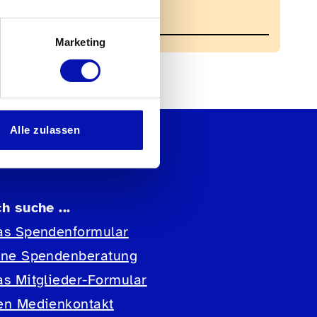
info@blind-jogging.ch
061 228 73 77
Marketing
Alle zulassen
ch suche ...
as Spendenformular
ine Spendenberatung
as Mitglieder-Formular
en Medienkontakt