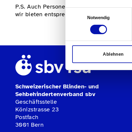
P.S. Auch Personen, die als Guide aktiv w
Einwilligungsauswahl
wir bieten entsprechende Ausbildungen an
Notwendig
Ablehnen
Schweizerischer Blinden- und
Sehbehindertenverband sbv
Geschäftsstelle
Könizstrasse 23
Postfach
3001 Bern