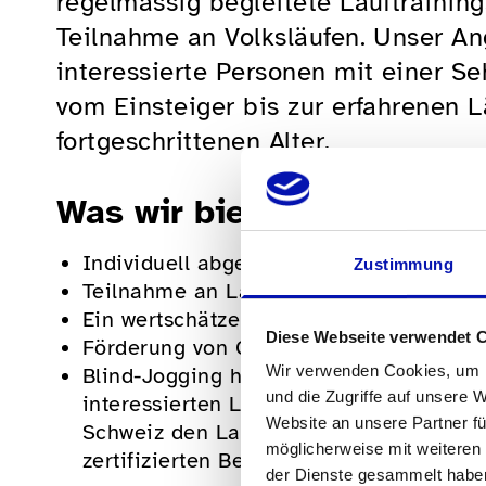
regelmässig begleitete Lauftrainin
Teilnahme an Volksläufen. Unser Ang
interessierte Personen mit einer S
vom Einsteiger bis zur erfahrenen 
fortgeschrittenen Alter.
Was wir bieten
Individuell abgestimmte, begleitete La
Zustimmung
Teilnahme an Laufveranstaltungen in d
Ein wertschätzendes, inklusives Mitein
Diese Webseite verwendet 
Förderung von Gesundheit, Selbstvertr
Wir verwenden Cookies, um I
Blind-Jogging hat zum Ziel, möglichst 
und die Zugriffe auf unsere 
interessierten Läuferinnen und Läufern
Website an unsere Partner fü
Schweiz den Laufsport draussen in der
möglicherweise mit weiteren
zertifizierten Begleiterinnen und Begle
der Dienste gesammelt habe