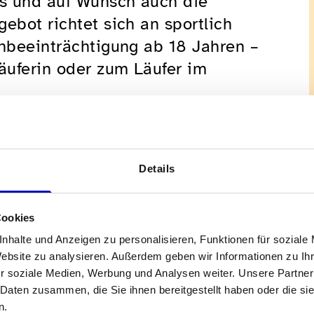
gs und auf Wunsch auch die
ebot richtet sich an sportlich
ehbeeinträchtigung ab 18 Jahren –
Läuferin oder zum Läufer im
uftrainings mit sehenden Guides
Details
er ganzen Schweiz
ander
Cookies
auen und sozialem Austausch
nhalte und Anzeigen zu personalisieren, Funktionen für soziale
vielen sehbeeinträchtigten und blinden
Website zu analysieren. Außerdem geben wir Informationen zu I
 an ganz verschiedenen Orten in der
r soziale Medien, Werbung und Analysen weiter. Unsere Partner
 Natur mit ausgebildeten und vom SZBLIND-
 Daten zusammen, die Sie ihnen bereitgestellt haben oder die s
itern zu ermöglichen.
n.