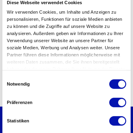
Diese Webseite verwendet Cookies
Museum der Kulturen Basel
Wir verwenden Cookies, um Inhalte und Anzeigen zu
Veranstaltungsort
personalisieren, Funktionen für soziale Medien anbieten
Museum der Kulturen Basel
zu können und die Zugriffe auf unsere Website zu
Münsterplatz 20
analysieren. Außerdem geben wir Informationen zu Ihrer
Basel
Verwendung unserer Website an unsere Partner für
soziale Medien, Werbung und Analysen weiter. Unsere
Kontakt für Rückfragen
Partner führen diese Informationen möglicherweise mit
Andrea Masek
weiteren Daten zusammen, die Sie ihnen bereitgestellt
haben oder die sie im Rahmen Ihrer Nutzung der Dienste
info@mkb.ch
gesammelt haben.
061 266 56 00
Einwilligungsauswahl
Notwendig
Präferenzen
Statistiken