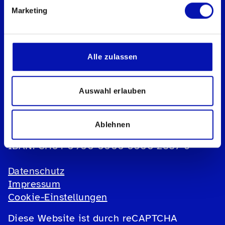
Marketing
Schweizerischer Blinden- und
Sehbehindertenverband sbv
Geschäftsstelle
Alle zulassen
Könizstrasse 23
Postfach
3001 Bern
Auswahl erlauben
Telefon:
031 390 88 00
E-Mail:
info@sbv-fsa.ch
Ablehnen
IBAN: CH34 0900 0000 3000 2887 6
Datenschutz
Impressum
Cookie-Einstellungen
Diese Website ist durch reCAPTCHA