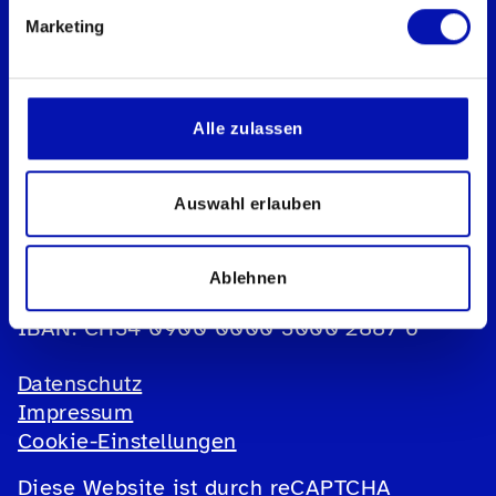
Marketing
Schweizerischer Blinden- und
Sehbehindertenverband sbv
Geschäftsstelle
Alle zulassen
Könizstrasse 23
Postfach
3001 Bern
Auswahl erlauben
Telefon:
031 390 88 00
E-Mail:
info@sbv-fsa.ch
Ablehnen
IBAN: CH34 0900 0000 3000 2887 6
Datenschutz
Impressum
Cookie-Einstellungen
Diese Website ist durch reCAPTCHA