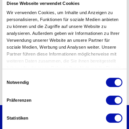
Diese Webseite verwendet Cookies
Museum der Kulturen Basel
Wir verwenden Cookies, um Inhalte und Anzeigen zu
Veranstaltungsort
personalisieren, Funktionen für soziale Medien anbieten
Museum der Kulturen Basel
zu können und die Zugriffe auf unsere Website zu
analysieren. Außerdem geben wir Informationen zu Ihrer
Münsterplatz 20
Verwendung unserer Website an unsere Partner für
Basel
soziale Medien, Werbung und Analysen weiter. Unsere
Kontakt für Rückfragen
Partner führen diese Informationen möglicherweise mit
weiteren Daten zusammen, die Sie ihnen bereitgestellt
Andrea Masek
haben oder die sie im Rahmen Ihrer Nutzung der Dienste
info@mkb.ch
gesammelt haben.
061 266 56 00
Einwilligungsauswahl
Notwendig
Präferenzen
Statistiken