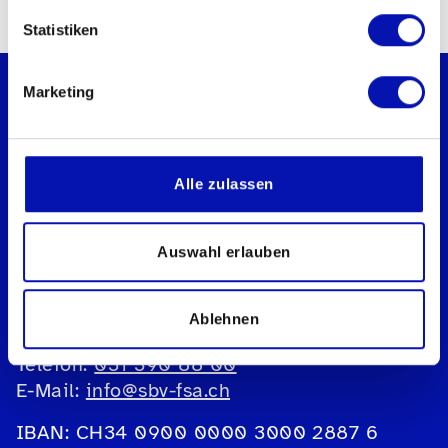
Statistiken
Marketing
Alle zulassen
Schweizerischer Blinden- und
Sehbehindertenverband sbv
Geschäftsstelle
Auswahl erlauben
Könizstrasse 23
Postfach
3001 Bern
Ablehnen
Telefon:
031 390 88 00
E-Mail:
info@sbv-fsa.ch
IBAN: CH34 0900 0000 3000 2887 6