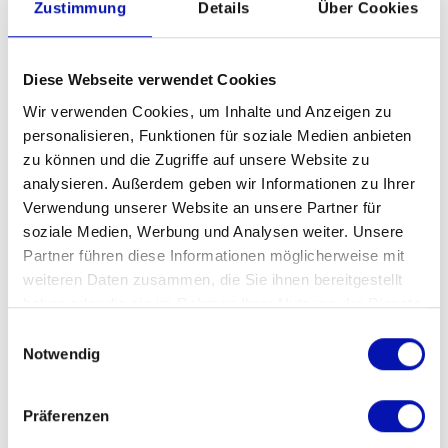
Kosten
Zustimmung
Details
Über Cookies
kostenlos
Veranstalter
Diese Webseite verwendet Cookies
Naturhistorisches Museum der
Wir verwenden Cookies, um Inhalte und Anzeigen zu
Universität Zürich
personalisieren, Funktionen für soziale Medien anbieten
zu können und die Zugriffe auf unsere Website zu
Veranstaltungsort
analysieren. Außerdem geben wir Informationen zu Ihrer
Naturhistorisches Museum der
Verwendung unserer Website an unsere Partner für
Universität Zürich
soziale Medien, Werbung und Analysen weiter. Unsere
Karl-Schmid-Strasse 4
Partner führen diese Informationen möglicherweise mit
8006 Zürich
weiteren Daten zusammen, die Sie ihnen bereitgestellt
haben oder die sie im Rahmen Ihrer Nutzung der Dienste
Kontakt für Rückfragen
gesammelt haben.
Einwilligungsauswahl
David Inauen
Notwendig
david.inauen@uzh.ch
044 634 40 28
Präferenzen