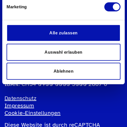
Marketing
Schweizerischer Blinden- und
Sehbehindertenverband sbv
Geschäftsstelle
Alle zulassen
Könizstrasse 23
Postfach
3001 Bern
Auswahl erlauben
Telefon:
031 390 88 00
E-Mail:
info@sbv-fsa.ch
Ablehnen
IBAN: CH34 0900 0000 3000 2887 6
Datenschutz
Impressum
Cookie-Einstellungen
Diese Website ist durch reCAPTCHA