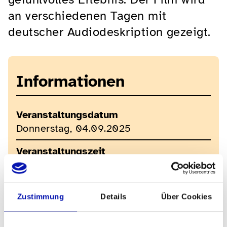
an verschiedenen Tagen mit
deutscher Audiodeskription gezeigt.
Informationen
Veranstaltungsdatum
Donnerstag, 04.09.2025
Veranstaltungszeit
20:45 bis 22:00
Kosten
Zustimmung
Details
Über Cookies
Regulärer Kinoeintritt: 18.- / AHV und IV:
14.- / Assistenzpersonen sind gratis