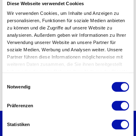
Diese Webseite verwendet Cookies
Veranstalter
Wir verwenden Cookies, um Inhalte und Anzeigen zu
Fantoche Festival für Animationsfilm
personalisieren, Funktionen für soziale Medien anbieten
Veranstaltungsort
zu können und die Zugriffe auf unsere Website zu
analysieren. Außerdem geben wir Informationen zu Ihrer
Kino Trafo
Verwendung unserer Website an unsere Partner für
Baden
soziale Medien, Werbung und Analysen weiter. Unsere
Kontakt für Rückfragen
Partner führen diese Informationen möglicherweise mit
weiteren Daten zusammen, die Sie ihnen bereitgestellt
Fantoche
haben oder die sie im Rahmen Ihrer Nutzung der Dienste
mail@fantoche.ch
gesammelt haben.
056 290 14 44
Einwilligungsauswahl
Notwendig
Präferenzen
Statistiken