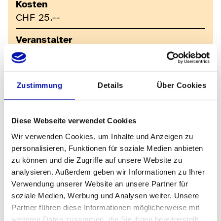
Kosten
CHF 25.--
Veranstalter
Museen Bern
Veranstaltungsort
Zustimmung
Details
Über Cookies
Stadt Bern
Kontakt für Rückfragen
Diese Webseite verwendet Cookies
Geschäftsstelle Museen Bern
kommunikation@museen-bern.ch
Wir verwenden Cookies, um Inhalte und Anzeigen zu
personalisieren, Funktionen für soziale Medien anbieten
zu können und die Zugriffe auf unsere Website zu
analysieren. Außerdem geben wir Informationen zu Ihrer
Verwendung unserer Website an unsere Partner für
Links
soziale Medien, Werbung und Analysen weiter. Unsere
Partner führen diese Informationen möglicherweise mit
weiteren Daten zusammen, die Sie ihnen bereitgestellt