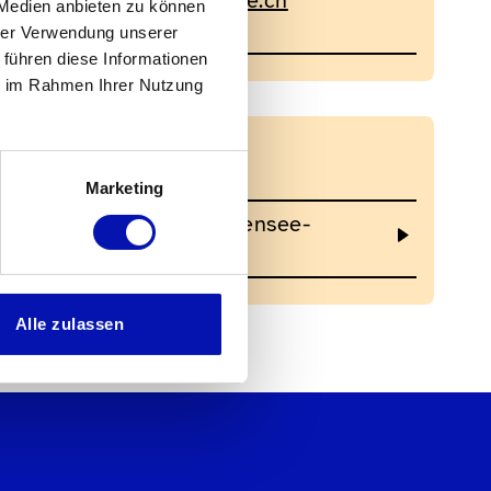
info@st.gallen-bodensee.ch
 Medien anbieten zu können
071 227 37 37
hrer Verwendung unserer
 führen diese Informationen
ie im Rahmen Ihrer Nutzung
Links
Marketing
Website St.Gallen-Bodensee-
Tourismus
Alle zulassen