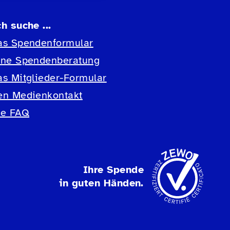
ch suche ...
as Spendenformular
ine Spendenberatung
as Mitglieder-Formular
en Medienkontakt
ie FAQ
Ihre Spende
in guten Händen.