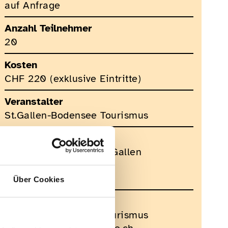
auf Anfrage
Anzahl Teilnehmer
20
Kosten
CHF 220 (exklusive Eintritte)
Veranstalter
St.Gallen-Bodensee Tourismus
Veranstaltungsort
Tourist Information St.Gallen
Bankgasse 9
9001 St.Gallen
Über Cookies
Kontakt für Rückfragen
St.Gallen-Bodensee Tourismus