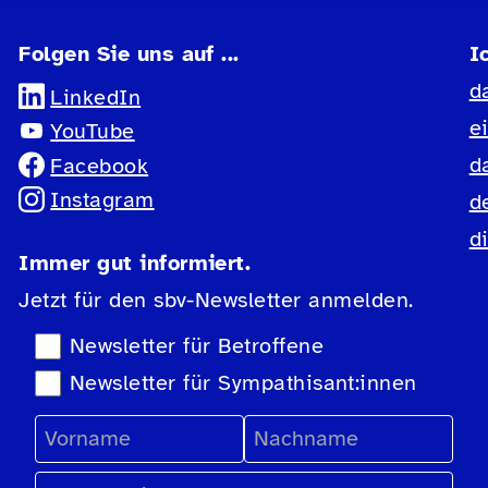
Folgen Sie uns auf ...
I
d
LinkedIn
e
YouTube
d
Facebook
Instagram
d
d
Immer gut informiert.
Jetzt für den sbv-Newsletter anmelden.
Newsletter-Auswahl
Newsletter für Betroffene
Newsletter für Sympathisant:innen
Vorname
Nachname
E-Mail Adresse