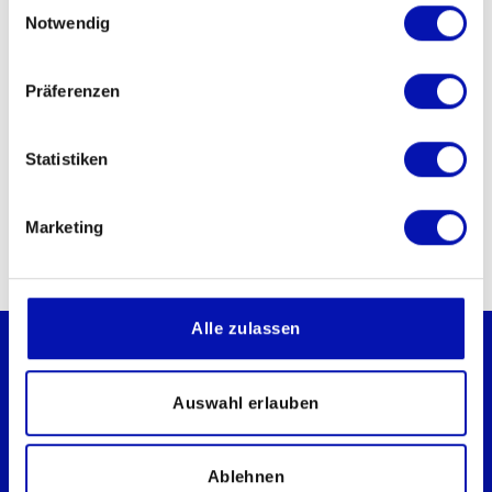
Einwilligungsauswahl
Notwendig
Links
Präferenzen
zukunft-
Statistiken
inklusion.ch/gr/aktion/themenwege-
fuer-blinde-und-sehbehin…
Marketing
Alle zulassen
Auswahl erlauben
Schweizerischer Blinden- und
Ablehnen