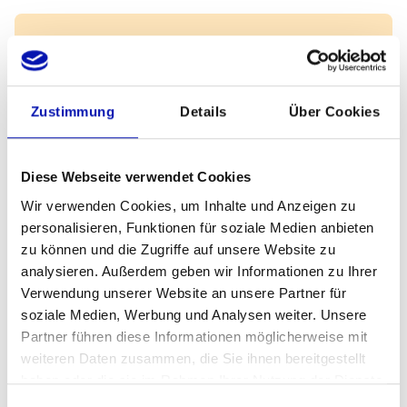
Informationen
Zustimmung
Details
Über Cookies
Zeitraum
Mittwoch, 12.06.2024 bis Freitag,
20.12.2024
Diese Webseite verwendet Cookies
Veranstalter
Wir verwenden Cookies, um Inhalte und Anzeigen zu
personalisieren, Funktionen für soziale Medien anbieten
SBV und Tourismus Engadin Scuol
zu können und die Zugriffe auf unsere Website zu
Samnaun Val Müstair AG
analysieren. Außerdem geben wir Informationen zu Ihrer
Verwendung unserer Website an unsere Partner für
Veranstaltungsort
soziale Medien, Werbung und Analysen weiter. Unsere
Startpunkt: Gäste-Information Scuol
Partner führen diese Informationen möglicherweise mit
Stradun 403a
weiteren Daten zusammen, die Sie ihnen bereitgestellt
7550 Scuol
haben oder die sie im Rahmen Ihrer Nutzung der Dienste
gesammelt haben.