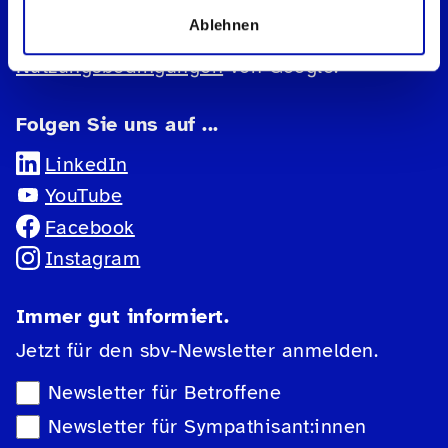
geschützt und es gelten die
Ablehnen
Datenschutzbestimmungen
und
Nutzungsbedingungen
von Google.
Folgen Sie uns auf ...
LinkedIn
YouTube
Facebook
Instagram
Immer gut informiert.
Jetzt für den sbv-Newsletter anmelden.
Newsletter-Auswahl
Newsletter für Betroffene
Newsletter für Sympathisant:innen