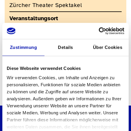
Zürcher Theater Spektakel
Veranstaltungsort
Bühne Nord
Stadthausquai 17
8001 Zürich
Zustimmung
Details
Über Cookies
Kontakt für Rückfragen
Festivalbüro
Diese Webseite verwendet Cookies
contact@theaterspektakel.ch
044 412 35 51
Wir verwenden Cookies, um Inhalte und Anzeigen zu
personalisieren, Funktionen für soziale Medien anbieten
zu können und die Zugriffe auf unsere Website zu
analysieren. Außerdem geben wir Informationen zu Ihrer
Verwendung unserer Website an unsere Partner für
soziale Medien, Werbung und Analysen weiter. Unsere
Partner führen diese Informationen möglicherweise mit
weiteren Daten zusammen, die Sie ihnen bereitgestellt