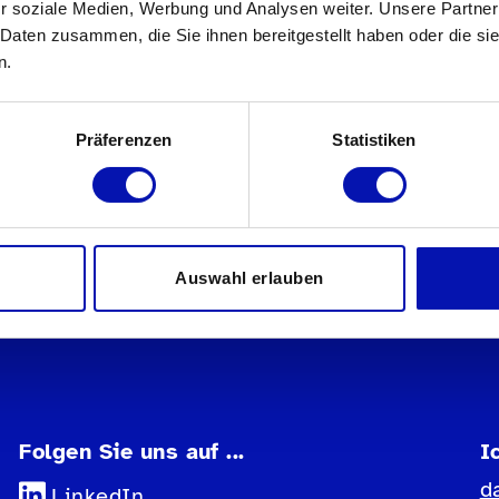
lreiche nationale und internationale
r soziale Medien, Werbung und Analysen weiter. Unsere Partner
 Daten zusammen, die Sie ihnen bereitgestellt haben oder die s
n Spieler messen. Ob regionale
n.
ten, Showdown wächst weltweit und
t du bereit, deine
Präferenzen
Statistiken
Dann schnapp dir einen Schläger und
ty!
Auswahl erlauben
Folgen Sie uns auf ...
I
d
LinkedIn