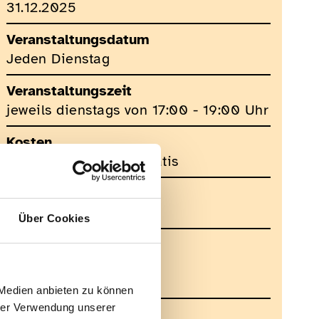
31.12.2025
Veranstaltungsdatum
Jeden Dienstag
Veranstaltungszeit
jeweils dienstags von 17:00 - 19:00 Uhr
Kosten
Drei Probetrainings gratis
Veranstalter
Sektion Bern des SBV
Über Cookies
Veranstaltungsort
Effingerstrasse 16
3008 Bern
 Medien anbieten zu können
hrer Verwendung unserer
Kontakt für Rückfragen