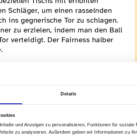
eziellen Tischs mit erhöhten
en Schläger, um einen rasselnden
ch ins gegnerische Tor zu schlagen.
gner zu erzielen, indem man den Ball
or verteidigt. Der Fairness halber
.
down erleben? Stell dir vor, du
in der Hand, lauschst gespannt auf
lägst du mit Präzision zu! Der Ball
Details
 oder kompletter Anfänger bist,
 und Spass. Es kann von Menschen in
Cookies
rden.
nhalte und Anzeigen zu personalisieren, Funktionen für soziale
Website zu analysieren. Außerdem geben wir Informationen zu I