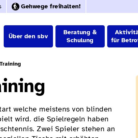
s
Gehwege freihalten!
Beratung &
Aktivit
Über den sbv
Schulung
für Betro
Training
ining
tart welche meistens von blinden
elt wird. die Spielregeln haben
ischtennis. Zwei Spieler stehen an