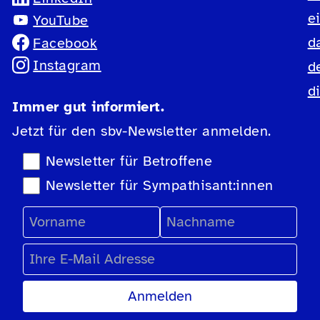
e
YouTube
d
Facebook
Instagram
d
d
Immer gut informiert.
Jetzt für den sbv-Newsletter anmelden.
Newsletter-Auswahl
Newsletter für Betroffene
Newsletter für Sympathisant:innen
Vorname
Nachname
E-Mail Adresse