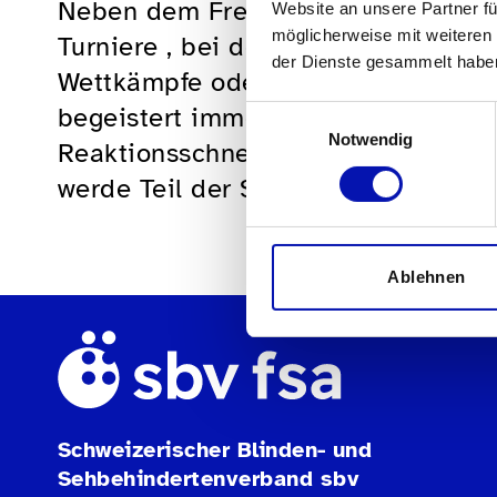
Neben dem Freizeitspiel gibt es zah
Website an unsere Partner fü
möglicherweise mit weiteren
Turniere , bei denen sich die beste
der Dienste gesammelt habe
Wettkämpfe oder Weltmeisterschaf
begeistert immer mehr Sportler. Bis
Einwilligungsauswahl
Notwendig
Reaktionsschnelligkeit zu testen? 
werde Teil der Showdown-Communi
Ablehnen
Schweizerischer Blinden- und
Sehbehindertenverband sbv