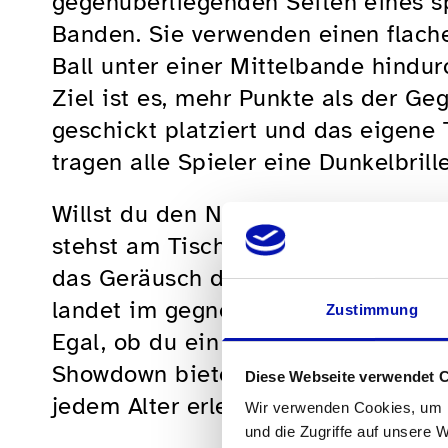
gegenüberliegenden Seiten eines sp
Banden. Sie verwenden einen flach
Ball unter einer Mittelbande hindur
Ziel ist es, mehr Punkte als der Ge
geschickt platziert und das eigene T
tragen alle Spieler eine Dunkelbrille
Willst du den Nervenkitzel von Show
stehst am Tisch, den Schläger fest 
das Geräusch des Balls und dann sch
landet im gegnerischen Tor!!
Zustimmung
Egal, ob du ein erfahrener Sportler
Showdown bietet Action, Strategie
Diese Webseite verwendet 
jedem Alter erlernt und gespielt we
Wir verwenden Cookies, um I
und die Zugriffe auf unsere 