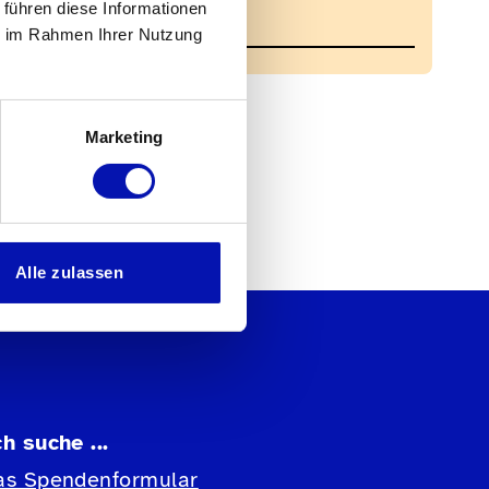
 führen diese Informationen
Sektion.be@sbv-fsa.ch
ie im Rahmen Ihrer Nutzung
Marketing
Alle zulassen
ch suche ...
as Spendenformular