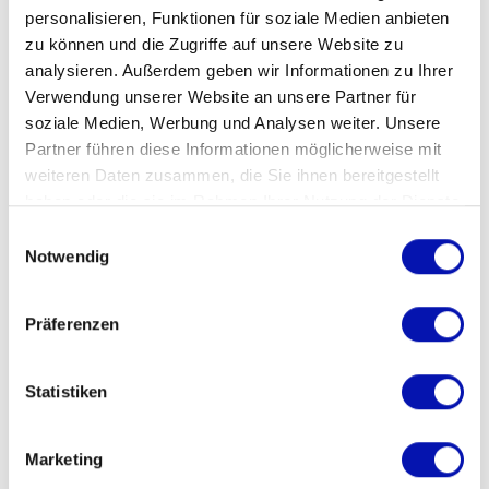
Länge: 16 km
personalisieren, Funktionen für soziale Medien anbieten
Aufstieg: 340 m / Abstieg 300 m
zu können und die Zugriffe auf unsere Website zu
Wanderzeit: 4h 25 min.
analysieren. Außerdem geben wir Informationen zu Ihrer
Verwendung unserer Website an unsere Partner für
Technik leicht, (Wanderweg).
soziale Medien, Werbung und Analysen weiter. Unsere
Kondition mittel.
Partner führen diese Informationen möglicherweise mit
weiteren Daten zusammen, die Sie ihnen bereitgestellt
Leitung: Toni Niffenegger
haben oder die sie im Rahmen Ihrer Nutzung der Dienste
gesammelt haben.
Einwilligungsauswahl
Notwendig
Informationen
Präferenzen
Veranstaltungsdatum
Statistiken
06.09.2025
Anmeldefrist
Marketing
02.09.2025