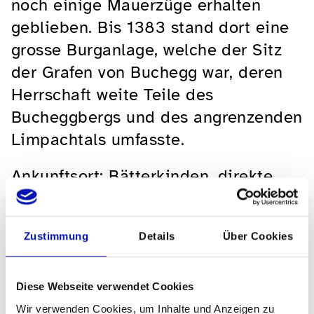
noch einige Mauerzüge erhalten
geblieben. Bis 1383 stand dort eine
grosse Burganlage, welche der Sitz
der Grafen von Buchegg war, deren
Herrschaft weite Teile des
Bucheggbergs und des angrenzenden
Limpachtals umfasste.
Ankunftsort: Bätterkinden, direkte
Züge zurück nach Bern.
Verpflegung aus dem Rucksack,
Zustimmung
Details
Über Cookies
Wander- oder Trekkingschuhe.
(Wald und Feldwege)
Diese Webseite verwendet Cookies
Wir verwenden Cookies, um Inhalte und Anzeigen zu