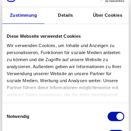
kundiger Leitung auf, um die Hochebene
am Fusse des Wildstrubels zu erkunden.
Zustimmung
Details
Über Cookies
Nach zwei Stunden Wanderzeit traf man
sich wieder beim Berghotel. Der
Betriebsleiter der Bergahnen Engstligenalp
Diese Webseite verwendet Cookies
AG; Bruno Riesen, erzählte von seinem
Wir verwenden Cookies, um Inhalte und Anzeigen zu
Werdegang und den Erfahrungen die er als
personalisieren, Funktionen für soziale Medien anbieten
Globi-Figur machen durfte. „Globi hat keine
zu können und die Zugriffe auf unsere Website zu
Stimme; die Verständigung mit den
analysieren. Außerdem geben wir Informationen zu Ihrer
Kindern läuft über die Gestik*, erzählte der
Verwendung unserer Website an unsere Partner für
Manager, bevor die Gruppe sich dem Zvieri-
soziale Medien, Werbung und Analysen weiter. Unsere
Plättli widmete. Kurz vor vier Uhr
Partner führen diese Informationen möglicherweise mit
nachmittags ging es zurück zur Bergstation
weiteren Daten zusammen, die Sie ihnen bereitgestellt
haben oder die sie im Rahmen Ihrer Nutzung der Dienste
der Bahn, die alle sicher zurück ins Tal
gesammelt haben.
brachte.
Einwilligungsauswahl
Notwendig
„Ich werde noch lange von diesem Ausflug