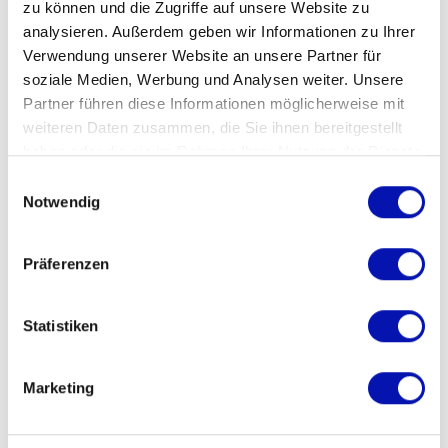
zu können und die Zugriffe auf unsere Website zu
Apero, Mittagessen: CHF 40.00
analysieren. Außerdem geben wir Informationen zu Ihrer
(ohne alkoholische Getränke zum
Verwendung unserer Website an unsere Partner für
Mittagessen)
soziale Medien, Werbung und Analysen weiter. Unsere
Partner führen diese Informationen möglicherweise mit
Wir kassieren den Betrag beim
weiteren Daten zusammen, die Sie ihnen bereitgestellt
Mittagessen ein.
haben oder die sie im Rahmen Ihrer Nutzung der Dienste
gesammelt haben.
Einwilligungsauswahl
Führhunde: Je nach Bedarf und
Notwendig
Verfügbarkeit, jedoch nicht
empfohlen.
Präferenzen
Statistiken
Informationen
Marketing
Veranstaltungsdatum