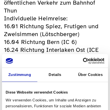
öffentlichen Verkehr zum Bahnhof
Thun
Individuelle Heimreise:
16.01 Richtung Spiez, Frutigen und
Zweisimmen (Lötschberger)
16.04 Richtung Bern (IC 6)
16.24 Richtung Interlaken Ost (ICE
279)
Wer eine Begleitperson braucht,
Zustimmung
Details
Über Cookies
meldet sich bei Peter Weibel
Tel. 079 787 19 78 E-Mail:
Diese Webseite verwendet Cookies
peter.weibel@bluemail.ch
Wir verwenden Cookies, um Inhalte und Anzeigen zu
Kosten pro Person für Musical,
personalisieren, Funktionen für soziale Medien anbieten