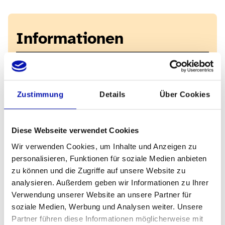
Informationen
Veranstaltungsdatum
09.10.2024
Zustimmung
Details
Über Cookies
Veranstaltungszeit
11.50 Uhr, Eingang Tonhalle St. Gallen
Diese Webseite verwendet Cookies
Anmeldefrist
Wir verwenden Cookies, um Inhalte und Anzeigen zu
06.09.2024
personalisieren, Funktionen für soziale Medien anbieten
zu können und die Zugriffe auf unsere Website zu
Veranstaltungsort
analysieren. Außerdem geben wir Informationen zu Ihrer
Grosses Haus und Tonhalle
Verwendung unserer Website an unsere Partner für
Museumsstrasse 24/25
soziale Medien, Werbung und Analysen weiter. Unsere
9000 St. Gallen
Partner führen diese Informationen möglicherweise mit