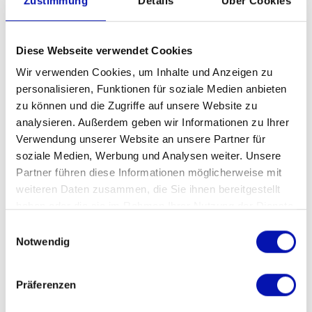
Zustimmung
Details
Über Cookies
Zum Anmeldeformular
Diese Webseite verwendet Cookies
Wir verwenden Cookies, um Inhalte und Anzeigen zu
personalisieren, Funktionen für soziale Medien anbieten
zu können und die Zugriffe auf unsere Website zu
analysieren. Außerdem geben wir Informationen zu Ihrer
5 gute Gründe für die
Verwendung unserer Website an unsere Partner für
soziale Medien, Werbung und Analysen weiter. Unsere
Mitgliedschaft
Partner führen diese Informationen möglicherweise mit
weiteren Daten zusammen, die Sie ihnen bereitgestellt
haben oder die sie im Rahmen Ihrer Nutzung der Dienste
Unterstützungs- und
gesammelt haben.
Einwilligungsauswahl
Beratungsangebote des sbv
Notwendig
JobCoaching
Präferenzen
Vergünstigungen und finanzielle
Bildungs- und Begegnungszentren
Unterstützung